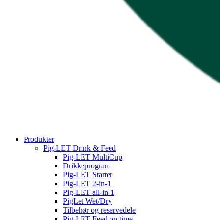
Produkter
Pig-LET Drink & Feed
Pig-LET MultiCup
Drikkeprogram
Pig-LET Starter
Pig-LET 2-in-1
Pig-LET all-in-1
PigLet Wet/Dry
Tilbehør og reservedele
Pig-LET Feed on time