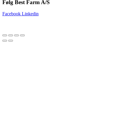
Følg Best Farm A/S
Facebook
Linkedin
Copyright © 2025 Best Farm A/S | Webdesign by
Netinspire