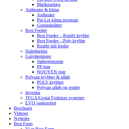
Mælkeanlæg
Aniheater & klima
Aniheater
Pig-Let klima program
Gummimåtter
Best Feeder
Best Feeder – Rustfri krybbe
Best Feeder – Poly krybbe
Rustfri stål feeder
Halmhække
Gulvløsninger
Støbejernsriste
PP riste
NOOYEN riste
Polysan krybber & afløb
POLY krybber
Polysan afløb og render
Inventar
JYGA/Gestal Fodrings systemer
EVO vaskerobot
Brochurer
Videoer
Nyheder
Best Farm
Vi er Best Farm