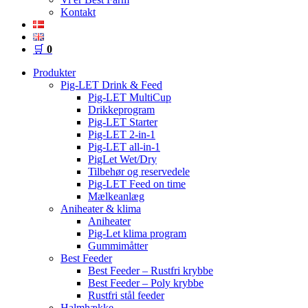
Kontakt
🛒
0
Produkter
Pig-LET Drink & Feed
Pig-LET MultiCup
Drikkeprogram
Pig-LET Starter
Pig-LET 2-in-1
Pig-LET all-in-1
PigLet Wet/Dry
Tilbehør og reservedele
Pig-LET Feed on time
Mælkeanlæg
Aniheater & klima
Aniheater
Pig-Let klima program
Gummimåtter
Best Feeder
Best Feeder – Rustfri krybbe
Best Feeder – Poly krybbe
Rustfri stål feeder
Halmhække