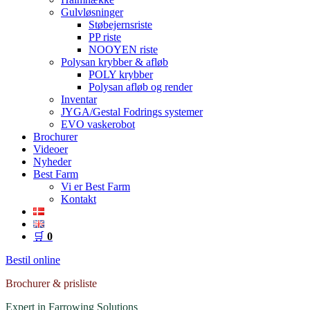
Gulvløsninger
Støbejernsriste
PP riste
NOOYEN riste
Polysan krybber & afløb
POLY krybber
Polysan afløb og render
Inventar
JYGA/Gestal Fodrings systemer
EVO vaskerobot
Brochurer
Videoer
Nyheder
Best Farm
Vi er Best Farm
Kontakt
🛒
0
Bestil online
Brochurer & prisliste
Expert in Farrowing Solutions