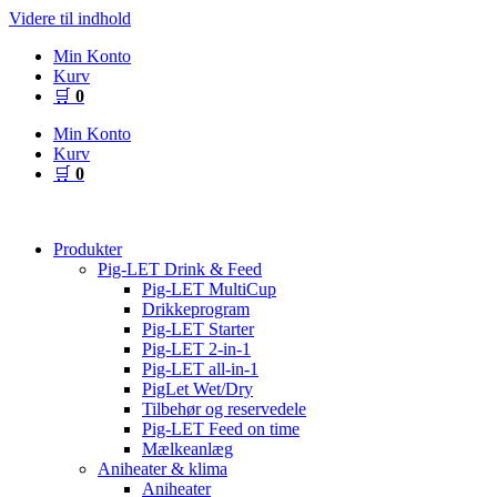
Videre til indhold
Min Konto
Kurv
🛒
0
Min Konto
Kurv
🛒
0
Produkter
Pig-LET Drink & Feed
Pig-LET MultiCup
Drikkeprogram
Pig-LET Starter
Pig-LET 2-in-1
Pig-LET all-in-1
PigLet Wet/Dry
Tilbehør og reservedele
Pig-LET Feed on time
Mælkeanlæg
Aniheater & klima
Aniheater