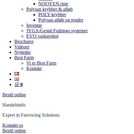
NOOYEN riste
Polysan krybber & afløb
POLY krybber
Polysan afløb og render
Inventar
JYGA/Gestal Fodrings systemer
EVO vaskerobot
Brochurer
Videoer
Nyheder
Best Farm
Vi er Best Farm
Kontakt
🛒
0
Bestil online
Handelsinfo
Expert in Farrowing Solutions
Kontakt os
Bestil online