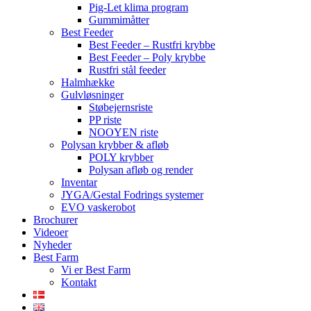
Pig-Let klima program
Gummimåtter
Best Feeder
Best Feeder – Rustfri krybbe
Best Feeder – Poly krybbe
Rustfri stål feeder
Halmhække
Gulvløsninger
Støbejernsriste
PP riste
NOOYEN riste
Polysan krybber & afløb
POLY krybber
Polysan afløb og render
Inventar
JYGA/Gestal Fodrings systemer
EVO vaskerobot
Brochurer
Videoer
Nyheder
Best Farm
Vi er Best Farm
Kontakt