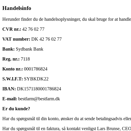
Handelsinfo
Herunder finder du de handelsoplysninger, du skal bruge for at hand
CVR nr.:
42 76 02 77
VAT number:
DK 42 76 02 77
Bank:
Sydbank Bank
Reg. nr.:
7118
Konto nr.:
0001786824
S.W.I.F.T:
SYBKDK22
IBAN:
DK1571180001786824
E-mail:
bestfarm@bestfarm.dk
Er du kunde?
Har du spørgsmål til din konto, ønsker du at sende betalingsadvis eller
Har du spørgsmål til en faktura, så kontakt venligst Lars Brunse, CE