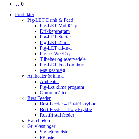
🛒
0
Produkter
Pig-LET Drink & Feed
Pig-LET MultiCup
Drikkeprogram
Pig-LET Starter
Pig-LET 2-in-1
Pig-LET all-in-1
PigLet Wet/Dry
Tilbehør og reservedele
Pig-LET Feed on time
Mælkeanlæg
Aniheater & klima
Aniheater
Pig-Let klima program
Gummimåtter
Best Feeder
Best Feeder – Rustfri krybbe
Best Feeder – Poly krybbe
Rustfri stål feeder
Halmhække
Gulvløsninger
Støbejernsriste
PP riste