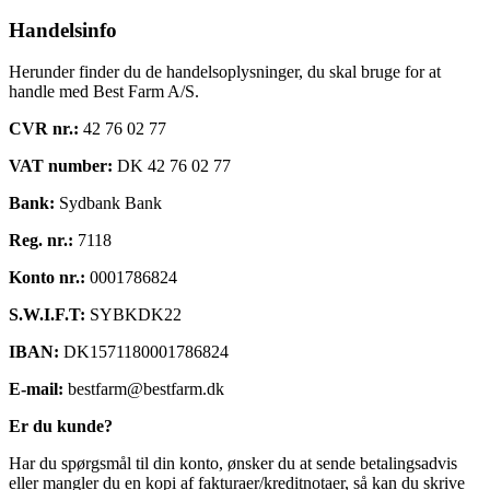
Handelsinfo
Herunder finder du de handelsoplysninger, du skal bruge for at
handle med Best Farm A/S.
CVR nr.:
42 76 02 77
VAT number:
DK 42 76 02 77
Bank:
Sydbank Bank
Reg. nr.:
7118
Konto nr.:
0001786824
S.W.I.F.T:
SYBKDK22
IBAN:
DK1571180001786824
E-mail:
bestfarm@bestfarm.dk
Er du kunde?
Har du spørgsmål til din konto, ønsker du at sende betalingsadvis
eller mangler du en kopi af fakturaer/kreditnotaer, så kan du skrive