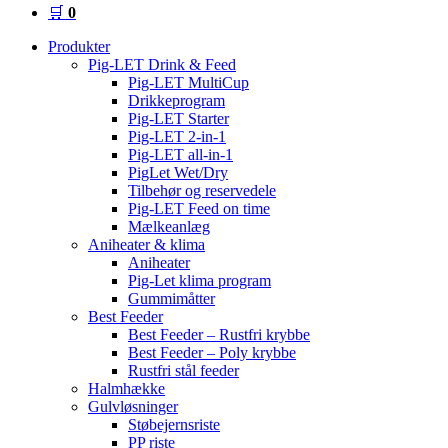
🛒
0
Produkter
Pig-LET Drink & Feed
Pig-LET MultiCup
Drikkeprogram
Pig-LET Starter
Pig-LET 2-in-1
Pig-LET all-in-1
PigLet Wet/Dry
Tilbehør og reservedele
Pig-LET Feed on time
Mælkeanlæg
Aniheater & klima
Aniheater
Pig-Let klima program
Gummimåtter
Best Feeder
Best Feeder – Rustfri krybbe
Best Feeder – Poly krybbe
Rustfri stål feeder
Halmhække
Gulvløsninger
Støbejernsriste
PP riste