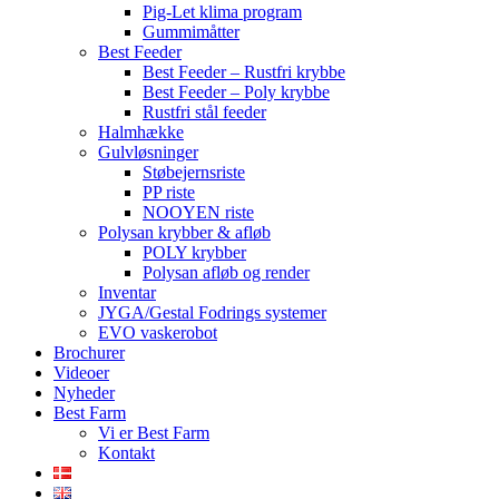
Pig-Let klima program
Gummimåtter
Best Feeder
Best Feeder – Rustfri krybbe
Best Feeder – Poly krybbe
Rustfri stål feeder
Halmhække
Gulvløsninger
Støbejernsriste
PP riste
NOOYEN riste
Polysan krybber & afløb
POLY krybber
Polysan afløb og render
Inventar
JYGA/Gestal Fodrings systemer
EVO vaskerobot
Brochurer
Videoer
Nyheder
Best Farm
Vi er Best Farm
Kontakt