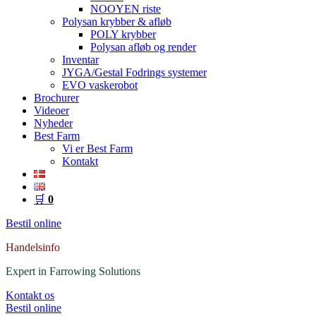
NOOYEN riste
Polysan krybber & afløb
POLY krybber
Polysan afløb og render
Inventar
JYGA/Gestal Fodrings systemer
EVO vaskerobot
Brochurer
Videoer
Nyheder
Best Farm
Vi er Best Farm
Kontakt
🛒
0
Bestil online
Handelsinfo
Expert in Farrowing Solutions
Kontakt os
Bestil online