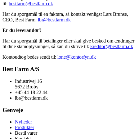
til:
bestfarm@bestfarm.dk
Har du spørgsmål til en faktura, så kontakt venligst Lars Brunse,
CEO, Best Farm:
lbr@bestfarm.dk
Er du leverandør?
Har du spørgsmål til betalinger eller skal give besked om ændringer
til dine stamoplysninger, så kan du skrive til:
kreditor@bestfarm.dk
Kontoudtog bedes sendt til:
lone@kontorfyn.dk
Best Farm A/S
Industrivej 16
5672 Broby
+45 44 18 22 44
lbr@bestfarm.dk
Genveje
Nyheder
Produkter
Bestil varer
Kontakt