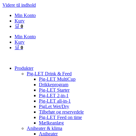
Videre til indhold
Min Konto
Kurv
🛒
0
Min Konto
Kurv
🛒
0
Produkter
Pig-LET Drink & Feed
Pig-LET MultiCup
Drikkeprogram
Pig-LET Starter
Pig-LET 2-in-1
Pig-LET all-in-1
PigLet Wet/Dry
Tilbehør og reservedele
Pig-LET Feed on time
Mælkeanlæg
Aniheater & klima
Aniheater