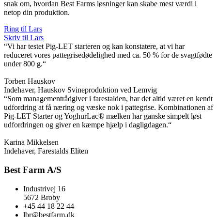
snak om, hvordan Best Farms løsninger kan skabe mest værdi i
netop din produktion.
Ring til Lars
Skriv til Lars
“Vi har testet Pig-LET starteren og kan konstatere, at vi har
reduceret vores pattegrisedødelighed med ca. 50 % for de svagtfødte
under 800 g.“
Torben Hauskov
Indehaver, Hauskov Svineproduktion ved Lemvig
“Som managementrådgiver i farestalden, har det altid været en kendt
udfordring at få næring og væske nok i pattegrise. Kombinationen af
Pig-LET Starter og YoghurLac® mælken har ganske simpelt løst
udfordringen og giver en kæmpe hjælp i dagligdagen.“
Karina Mikkelsen
Indehaver, Farestalds Eliten
Best Farm A/S
Industrivej 16
5672 Broby
+45 44 18 22 44
lbr@bestfarm.dk