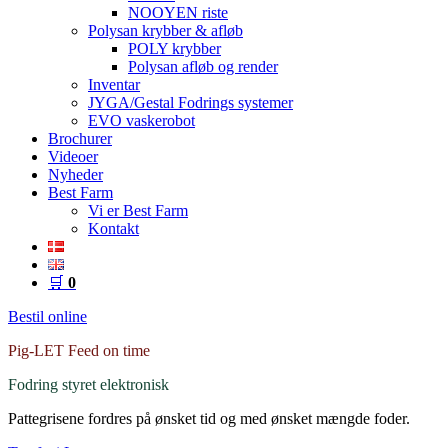
NOOYEN riste
Polysan krybber & afløb
POLY krybber
Polysan afløb og render
Inventar
JYGA/Gestal Fodrings systemer
EVO vaskerobot
Brochurer
Videoer
Nyheder
Best Farm
Vi er Best Farm
Kontakt
🛒
0
Bestil online
Pig-LET Feed on time
Fodring styret elektronisk
Pattegrisene fordres på ønsket tid og med ønsket mængde foder.