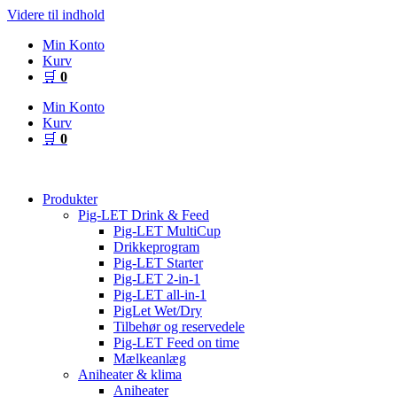
Videre til indhold
Min Konto
Kurv
🛒
0
Min Konto
Kurv
🛒
0
Produkter
Pig-LET Drink & Feed
Pig-LET MultiCup
Drikkeprogram
Pig-LET Starter
Pig-LET 2-in-1
Pig-LET all-in-1
PigLet Wet/Dry
Tilbehør og reservedele
Pig-LET Feed on time
Mælkeanlæg
Aniheater & klima
Aniheater