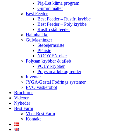
Pig-Let klima program
Gummimåtter
Best Feeder
Best Feeder – Rustfri krybbe
Best Feeder – Poly krybbe
Rustfri stål feeder
Halmhække
Gulvløsninger
Støbejernsriste
PP riste
NOOYEN riste
Polysan krybber & afløb
POLY krybber
Polysan afløb og render
Inventar
JYGA/Gestal Fodrings systemer
EVO vaskerobot
Brochurer
Videoer
Nyheder
Best Farm
Vi er Best Farm
Kontakt