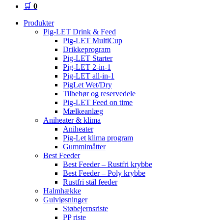
🛒
0
Produkter
Pig-LET Drink & Feed
Pig-LET MultiCup
Drikkeprogram
Pig-LET Starter
Pig-LET 2-in-1
Pig-LET all-in-1
PigLet Wet/Dry
Tilbehør og reservedele
Pig-LET Feed on time
Mælkeanlæg
Aniheater & klima
Aniheater
Pig-Let klima program
Gummimåtter
Best Feeder
Best Feeder – Rustfri krybbe
Best Feeder – Poly krybbe
Rustfri stål feeder
Halmhække
Gulvløsninger
Støbejernsriste
PP riste