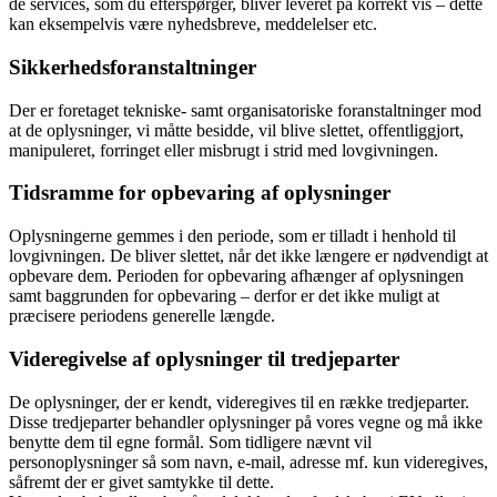
de services, som du efterspørger, bliver leveret på korrekt vis – dette
kan eksempelvis være nyhedsbreve, meddelelser etc.
Sikkerhedsforanstaltninger
Der er foretaget tekniske- samt organisatoriske foranstaltninger mod
at de oplysninger, vi måtte besidde, vil blive slettet, offentliggjort,
manipuleret, forringet eller misbrugt i strid med lovgivningen.
Tidsramme for opbevaring af oplysninger
Oplysningerne gemmes i den periode, som er tilladt i henhold til
lovgivningen. De bliver slettet, når det ikke længere er nødvendigt at
opbevare dem. Perioden for opbevaring afhænger af oplysningen
samt baggrunden for opbevaring – derfor er det ikke muligt at
præcisere periodens generelle længde.
Videregivelse af oplysninger til tredjeparter
De oplysninger, der er kendt, videregives til en række tredjeparter.
Disse tredjeparter behandler oplysninger på vores vegne og må ikke
benytte dem til egne formål. Som tidligere nævnt vil
personoplysninger så som navn, e-mail, adresse mf. kun videregives,
såfremt der er givet samtykke til dette.