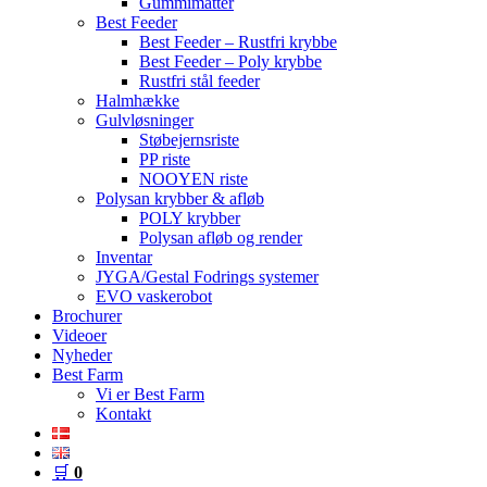
Gummimåtter
Best Feeder
Best Feeder – Rustfri krybbe
Best Feeder – Poly krybbe
Rustfri stål feeder
Halmhække
Gulvløsninger
Støbejernsriste
PP riste
NOOYEN riste
Polysan krybber & afløb
POLY krybber
Polysan afløb og render
Inventar
JYGA/Gestal Fodrings systemer
EVO vaskerobot
Brochurer
Videoer
Nyheder
Best Farm
Vi er Best Farm
Kontakt
🛒
0