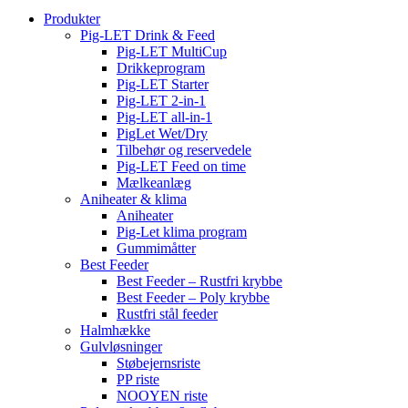
Produkter
Pig-LET Drink & Feed
Pig-LET MultiCup
Drikkeprogram
Pig-LET Starter
Pig-LET 2-in-1
Pig-LET all-in-1
PigLet Wet/Dry
Tilbehør og reservedele
Pig-LET Feed on time
Mælkeanlæg
Aniheater & klima
Aniheater
Pig-Let klima program
Gummimåtter
Best Feeder
Best Feeder – Rustfri krybbe
Best Feeder – Poly krybbe
Rustfri stål feeder
Halmhække
Gulvløsninger
Støbejernsriste
PP riste
NOOYEN riste