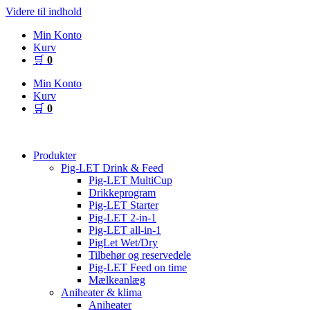
Videre til indhold
Min Konto
Kurv
🛒
0
Min Konto
Kurv
🛒
0
Produkter
Pig-LET Drink & Feed
Pig-LET MultiCup
Drikkeprogram
Pig-LET Starter
Pig-LET 2-in-1
Pig-LET all-in-1
PigLet Wet/Dry
Tilbehør og reservedele
Pig-LET Feed on time
Mælkeanlæg
Aniheater & klima
Aniheater