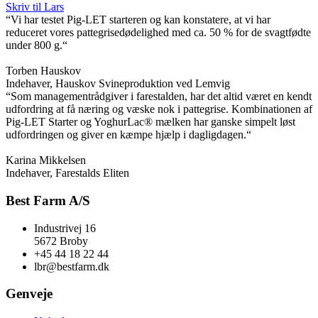
Skriv til Lars
“Vi har testet Pig-LET starteren og kan konstatere, at vi har
reduceret vores pattegrisedødelighed med ca. 50 % for de svagtfødte
under 800 g.“
Torben Hauskov
Indehaver, Hauskov Svineproduktion ved Lemvig
“Som managementrådgiver i farestalden, har det altid været en kendt
udfordring at få næring og væske nok i pattegrise. Kombinationen af
Pig-LET Starter og YoghurLac® mælken har ganske simpelt løst
udfordringen og giver en kæmpe hjælp i dagligdagen.“
Karina Mikkelsen
Indehaver, Farestalds Eliten
Best Farm A/S
Industrivej 16
5672 Broby
+45 44 18 22 44
lbr@bestfarm.dk
Genveje