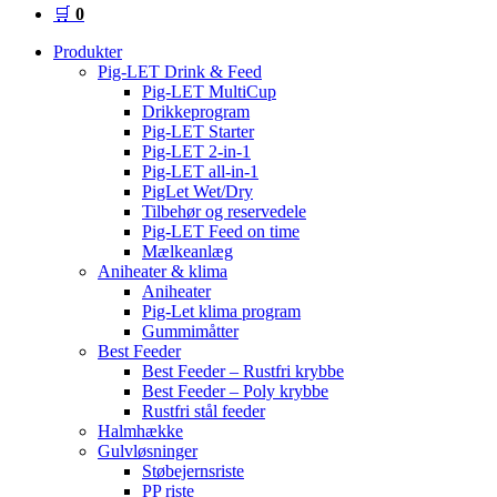
🛒
0
Produkter
Pig-LET Drink & Feed
Pig-LET MultiCup
Drikkeprogram
Pig-LET Starter
Pig-LET 2-in-1
Pig-LET all-in-1
PigLet Wet/Dry
Tilbehør og reservedele
Pig-LET Feed on time
Mælkeanlæg
Aniheater & klima
Aniheater
Pig-Let klima program
Gummimåtter
Best Feeder
Best Feeder – Rustfri krybbe
Best Feeder – Poly krybbe
Rustfri stål feeder
Halmhække
Gulvløsninger
Støbejernsriste
PP riste