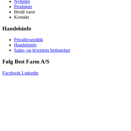
Nyheder
Produkter
Bestil varer
Kontakt
Handelsinfo
Privatlivspolitik
Handelsinfo
Salgs- og leverings betingelser
Følg Best Farm A/S
Facebook
Linkedin
Copyright © 2025 Best Farm A/S | Webdesign by
Netinspire