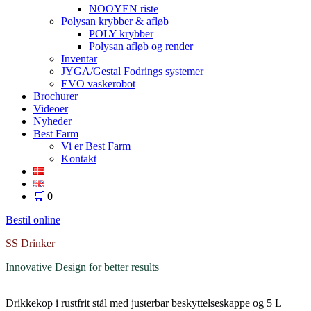
NOOYEN riste
Polysan krybber & afløb
POLY krybber
Polysan afløb og render
Inventar
JYGA/Gestal Fodrings systemer
EVO vaskerobot
Brochurer
Videoer
Nyheder
Best Farm
Vi er Best Farm
Kontakt
🛒
0
Bestil online
SS Drinker
Innovative Design for better results
Drikkekop i rustfrit stål med justerbar beskyttelseskappe og 5 L