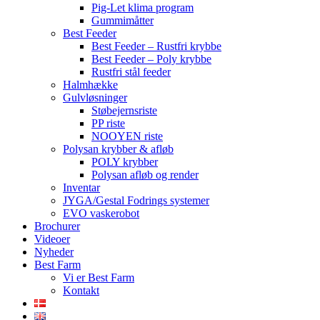
Pig-Let klima program
Gummimåtter
Best Feeder
Best Feeder – Rustfri krybbe
Best Feeder – Poly krybbe
Rustfri stål feeder
Halmhække
Gulvløsninger
Støbejernsriste
PP riste
NOOYEN riste
Polysan krybber & afløb
POLY krybber
Polysan afløb og render
Inventar
JYGA/Gestal Fodrings systemer
EVO vaskerobot
Brochurer
Videoer
Nyheder
Best Farm
Vi er Best Farm
Kontakt