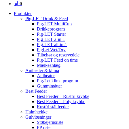
🛒
0
Produkter
Pig-LET Drink & Feed
Pig-LET MultiCup
Drikkeprogram
Pig-LET Starter
Pig-LET 2-in-1
Pig-LET all-in-1
PigLet Wet/Dry
Tilbehør og reservedele
Pig-LET Feed on time
Mælkeanlæg
Aniheater & klima
Aniheater
Pig-Let klima program
Gummimåtter
Best Feeder
Best Feeder – Rustfri krybbe
Best Feeder – Poly krybbe
Rustfri stål feeder
Halmhække
Gulvløsninger
Støbejernsriste
PP riste