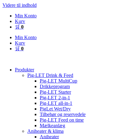
Videre til indhold
Min Konto
Kurv
🛒
0
Min Konto
Kurv
🛒
0
Produkter
Pig-LET Drink & Feed
Pig-LET MultiCup
Drikkeprogram
Pig-LET Starter
Pig-LET 2-in-1
Pig-LET all-in-1
PigLet Wet/Dry
Tilbehør og reservedele
Pig-LET Feed on time
Mælkeanlæg
Aniheater & klima
Aniheater