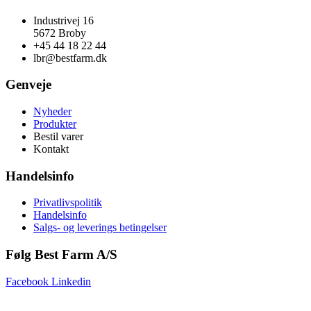
Industrivej 16
5672 Broby
+45 44 18 22 44
lbr@bestfarm.dk
Genveje
Nyheder
Produkter
Bestil varer
Kontakt
Handelsinfo
Privatlivspolitik
Handelsinfo
Salgs- og leverings betingelser
Følg Best Farm A/S
Facebook
Linkedin
Copyright © 2025 Best Farm A/S | Webdesign by
Netinspire