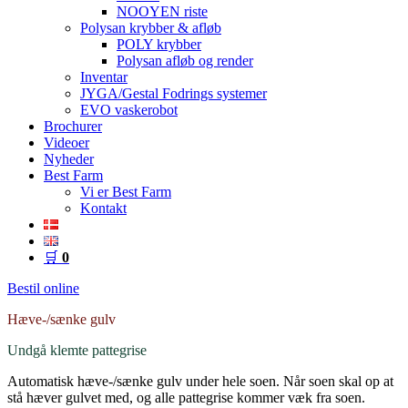
NOOYEN riste
Polysan krybber & afløb
POLY krybber
Polysan afløb og render
Inventar
JYGA/Gestal Fodrings systemer
EVO vaskerobot
Brochurer
Videoer
Nyheder
Best Farm
Vi er Best Farm
Kontakt
🛒
0
Bestil online
Hæve-/sænke gulv
Undgå klemte pattegrise
Automatisk hæve-/sænke gulv under hele soen. Når soen skal op at
stå hæver gulvet med, og alle pattegrise kommer væk fra soen.