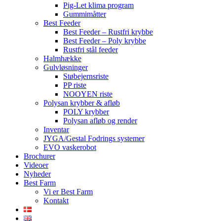
Pig-Let klima program
Gummimåtter
Best Feeder
Best Feeder – Rustfri krybbe
Best Feeder – Poly krybbe
Rustfri stål feeder
Halmhække
Gulvløsninger
Støbejernsriste
PP riste
NOOYEN riste
Polysan krybber & afløb
POLY krybber
Polysan afløb og render
Inventar
JYGA/Gestal Fodrings systemer
EVO vaskerobot
Brochurer
Videoer
Nyheder
Best Farm
Vi er Best Farm
Kontakt