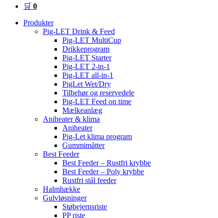
🛒
0
Produkter
Pig-LET Drink & Feed
Pig-LET MultiCup
Drikkeprogram
Pig-LET Starter
Pig-LET 2-in-1
Pig-LET all-in-1
PigLet Wet/Dry
Tilbehør og reservedele
Pig-LET Feed on time
Mælkeanlæg
Aniheater & klima
Aniheater
Pig-Let klima program
Gummimåtter
Best Feeder
Best Feeder – Rustfri krybbe
Best Feeder – Poly krybbe
Rustfri stål feeder
Halmhække
Gulvløsninger
Støbejernsriste
PP riste