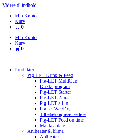
Videre til indhold
Min Konto
Kurv
🛒
0
Min Konto
Kurv
🛒
0
Produkter
Pig-LET Drink & Feed
Pig-LET MultiCup
Drikkeprogram
Pig-LET Starter
Pig-LET 2-in-1
Pig-LET all-in-1
PigLet Wet/Dry
Tilbehør og reservedele
Pig-LET Feed on time
Mælkeanlæg
Aniheater & klima
Aniheater