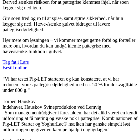
Derved sænkes risikoen for at pattegrise klemmes ihjel, når soen
lægger sig ned igen.
Giv soen fred og ro til at spise, samt større sikkerhed, når hun
lægger sig ned. Hæve-/sænke gulvet bidrager til lavere
pattegrisedødelighed.
Hør mere om løsningen – v
i kommer meget gerne forbi og fortæller
mere om, hvordan du kan undgå klemte pattegrise med
hæve/sænke-funktion i gulvet.
Tag fat i Lars
Bestil online
“Vi har testet Pig-LET starteren og kan konstatere, at vi har
reduceret vores pattegrisedødelighed med ca. 50 % for de svagtfødte
under 800 g.“
Torben Hauskov
Indehaver, Hauskov Svineproduktion ved Lemvig
“Som managementrådgiver i farestalden, har det altid været en kendt
udfordring at få næring og væske nok i pattegrise. Kombinationen af
Pig-LET Starter og YoghurLac® mælken har ganske simpelt løst
udfordringen og giver en kæmpe hjælp i dagligdagen.“