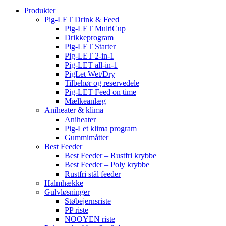
Produkter
Pig-LET Drink & Feed
Pig-LET MultiCup
Drikkeprogram
Pig-LET Starter
Pig-LET 2-in-1
Pig-LET all-in-1
PigLet Wet/Dry
Tilbehør og reservedele
Pig-LET Feed on time
Mælkeanlæg
Aniheater & klima
Aniheater
Pig-Let klima program
Gummimåtter
Best Feeder
Best Feeder – Rustfri krybbe
Best Feeder – Poly krybbe
Rustfri stål feeder
Halmhække
Gulvløsninger
Støbejernsriste
PP riste
NOOYEN riste