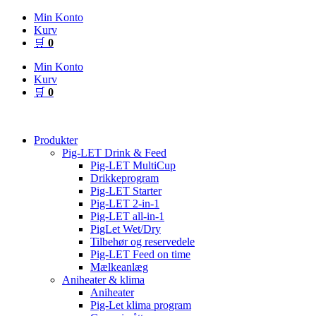
Videre
Min Konto
til
Kurv
indhold
🛒
0
Min Konto
Kurv
🛒
0
Produkter
Pig-LET Drink & Feed
Pig-LET MultiCup
Drikkeprogram
Pig-LET Starter
Pig-LET 2-in-1
Pig-LET all-in-1
PigLet Wet/Dry
Tilbehør og reservedele
Pig-LET Feed on time
Mælkeanlæg
Aniheater & klima
Aniheater
Pig-Let klima program