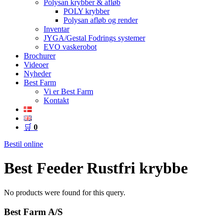
Polysan krybber & afløb
POLY krybber
Polysan afløb og render
Inventar
JYGA/Gestal Fodrings systemer
EVO vaskerobot
Brochurer
Videoer
Nyheder
Best Farm
Vi er Best Farm
Kontakt
🛒
0
Bestil online
Best Feeder Rustfri krybbe
No products were found for this query.
Best Farm A/S