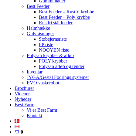
Gummimåtter
Best Feeder
Best Feeder – Rustfri krybbe
Best Feeder – Poly krybbe
Rustfri stål feeder
Halmhække
Gulvløsninger
Støbejernsriste
PP riste
NOOYEN riste
Polysan krybber & afløb
POLY krybber
Polysan afløb og render
Inventar
JYGA/Gestal Fodrings systemer
EVO vaskerobot
Brochurer
Videoer
Nyheder
Best Farm
Vi er Best Farm
Kontakt
🛒
0