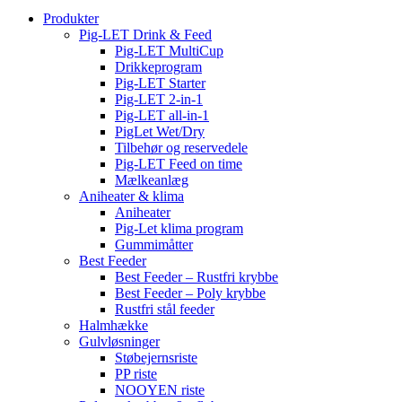
Produkter
Pig-LET Drink & Feed
Pig-LET MultiCup
Drikkeprogram
Pig-LET Starter
Pig-LET 2-in-1
Pig-LET all-in-1
PigLet Wet/Dry
Tilbehør og reservedele
Pig-LET Feed on time
Mælkeanlæg
Aniheater & klima
Aniheater
Pig-Let klima program
Gummimåtter
Best Feeder
Best Feeder – Rustfri krybbe
Best Feeder – Poly krybbe
Rustfri stål feeder
Halmhække
Gulvløsninger
Støbejernsriste
PP riste
NOOYEN riste