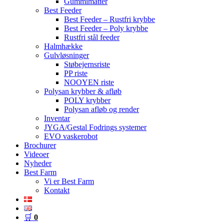
Gummimåtter
Best Feeder
Best Feeder – Rustfri krybbe
Best Feeder – Poly krybbe
Rustfri stål feeder
Halmhække
Gulvløsninger
Støbejernsriste
PP riste
NOOYEN riste
Polysan krybber & afløb
POLY krybber
Polysan afløb og render
Inventar
JYGA/Gestal Fodrings systemer
EVO vaskerobot
Brochurer
Videoer
Nyheder
Best Farm
Vi er Best Farm
Kontakt
🛒
0