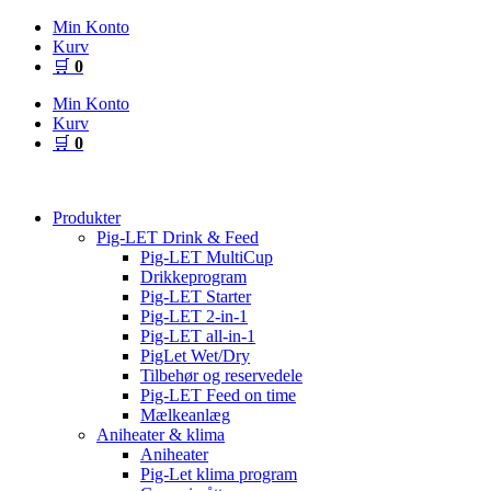
Videre
Min Konto
til
Kurv
indhold
🛒
0
Min Konto
Kurv
🛒
0
Produkter
Pig-LET Drink & Feed
Pig-LET MultiCup
Drikkeprogram
Pig-LET Starter
Pig-LET 2-in-1
Pig-LET all-in-1
PigLet Wet/Dry
Tilbehør og reservedele
Pig-LET Feed on time
Mælkeanlæg
Aniheater & klima
Aniheater
Pig-Let klima program