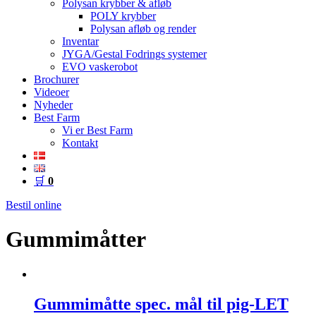
Polysan krybber & afløb
POLY krybber
Polysan afløb og render
Inventar
JYGA/Gestal Fodrings systemer
EVO vaskerobot
Brochurer
Videoer
Nyheder
Best Farm
Vi er Best Farm
Kontakt
🛒
0
Bestil online
Gummimåtter
Gummimåtte spec. mål til pig-LET