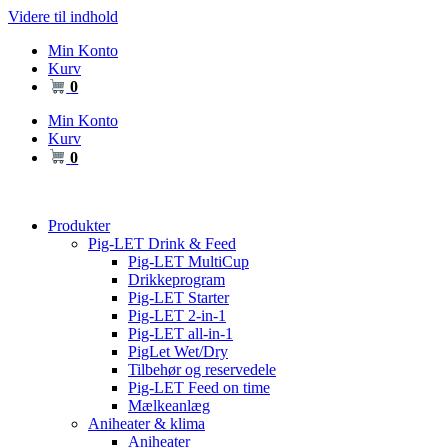
Videre til indhold
Min Konto
Kurv
0
Min Konto
Kurv
0
Produkter
Pig-LET Drink & Feed
Pig-LET MultiCup
Drikkeprogram
Pig-LET Starter
Pig-LET 2-in-1
Pig-LET all-in-1
PigLet Wet/Dry
Tilbehør og reservedele
Pig-LET Feed on time
Mælkeanlæg
Aniheater & klima
Aniheater