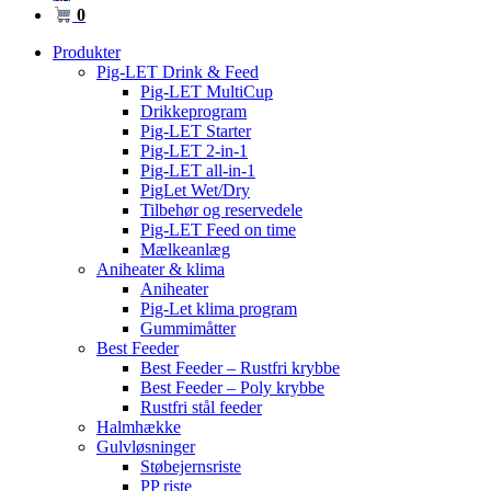
0
Produkter
Pig-LET Drink & Feed
Pig-LET MultiCup
Drikkeprogram
Pig-LET Starter
Pig-LET 2-in-1
Pig-LET all-in-1
PigLet Wet/Dry
Tilbehør og reservedele
Pig-LET Feed on time
Mælkeanlæg
Aniheater & klima
Aniheater
Pig-Let klima program
Gummimåtter
Best Feeder
Best Feeder – Rustfri krybbe
Best Feeder – Poly krybbe
Rustfri stål feeder
Halmhække
Gulvløsninger
Støbejernsriste
PP riste