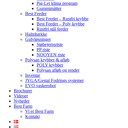
Pig-Let klima program
Gummimåtter
Best Feeder
Best Feeder – Rustfri krybbe
Best Feeder – Poly krybbe
Rustfri stål feeder
Halmhække
Gulvløsninger
Støbejernsriste
PP riste
NOOYEN riste
Polysan krybber & afløb
POLY krybber
Polysan afløb og render
Inventar
JYGA/Gestal Fodrings systemer
EVO vaskerobot
Brochurer
Videoer
Nyheder
Best Farm
Vi er Best Farm
Kontakt