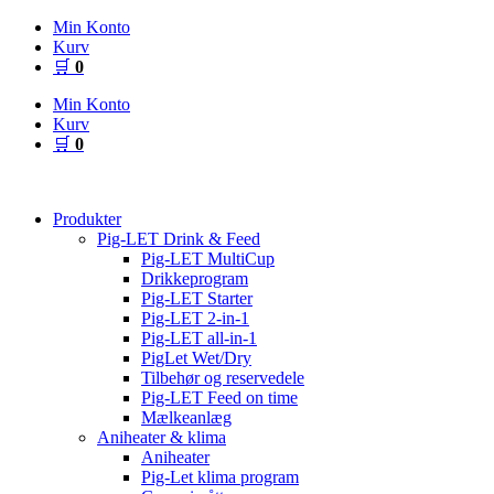
Videre
Min Konto
til
Kurv
indhold
🛒
0
Min Konto
Kurv
🛒
0
Produkter
Pig-LET Drink & Feed
Pig-LET MultiCup
Drikkeprogram
Pig-LET Starter
Pig-LET 2-in-1
Pig-LET all-in-1
PigLet Wet/Dry
Tilbehør og reservedele
Pig-LET Feed on time
Mælkeanlæg
Aniheater & klima
Aniheater
Pig-Let klima program