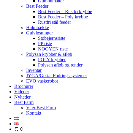
Gummimåtter
Best Feeder
Best Feeder – Rustfri krybbe
Best Feeder – Poly krybbe
Rustfri stål feeder
Halmhække
Gulvløsninger
Støbejernsriste
PP riste
NOOYEN riste
Polysan krybber & afløb
POLY krybber
Polysan afløb og render
Inventar
JYGA/Gestal Fodrings systemer
EVO vaskerobot
Brochurer
Videoer
Nyheder
Best Farm
Vi er Best Farm
Kontakt
🛒
0