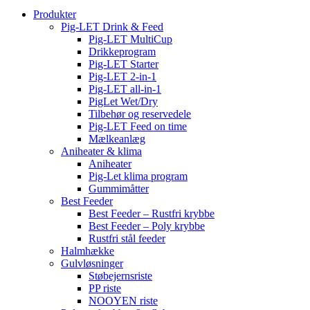
Produkter
Pig-LET Drink & Feed
Pig-LET MultiCup
Drikkeprogram
Pig-LET Starter
Pig-LET 2-in-1
Pig-LET all-in-1
PigLet Wet/Dry
Tilbehør og reservedele
Pig-LET Feed on time
Mælkeanlæg
Aniheater & klima
Aniheater
Pig-Let klima program
Gummimåtter
Best Feeder
Best Feeder – Rustfri krybbe
Best Feeder – Poly krybbe
Rustfri stål feeder
Halmhække
Gulvløsninger
Støbejernsriste
PP riste
NOOYEN riste