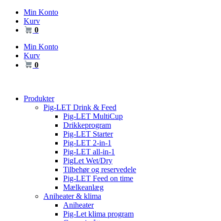
Videre
Min Konto
til
Kurv
indhold
0
Min Konto
Kurv
0
Produkter
Pig-LET Drink & Feed
Pig-LET MultiCup
Drikkeprogram
Pig-LET Starter
Pig-LET 2-in-1
Pig-LET all-in-1
PigLet Wet/Dry
Tilbehør og reservedele
Pig-LET Feed on time
Mælkeanlæg
Aniheater & klima
Aniheater
Pig-Let klima program