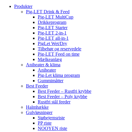
Produkter
Pig-LET Drink & Feed
Pig-LET MultiCup
Drikkeprogram
Pig-LET Starter
Pig-LET 2-in-1
Pig-LET all-in-1
PigLet Wet/Dry
Tilbehør og reservedele
Pig-LET Feed on time
Mælkeanlæg
Aniheater & klima
Aniheater
Pig-Let klima program
Gummimåtter
Best Feeder
Best Feeder – Rustfri krybbe
Best Feeder – Poly krybbe
Rustfri stål feeder
Halmhække
Gulvløsninger
Støbejernsriste
PP riste
NOOYEN riste