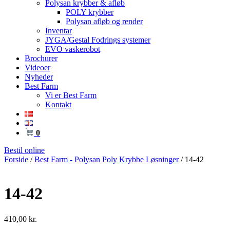
Polysan krybber & afløb
POLY krybber
Polysan afløb og render
Inventar
JYGA/Gestal Fodrings systemer
EVO vaskerobot
Brochurer
Videoer
Nyheder
Best Farm
Vi er Best Farm
Kontakt
0
Bestil online
Forside
/
Best Farm - Polysan Poly Krybbe Løsninger
/ 14-42
14-42
410,00
kr.