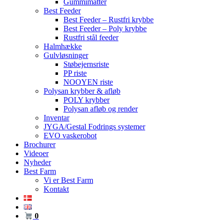
Gummimåtter
Best Feeder
Best Feeder – Rustfri krybbe
Best Feeder – Poly krybbe
Rustfri stål feeder
Halmhække
Gulvløsninger
Støbejernsriste
PP riste
NOOYEN riste
Polysan krybber & afløb
POLY krybber
Polysan afløb og render
Inventar
JYGA/Gestal Fodrings systemer
EVO vaskerobot
Brochurer
Videoer
Nyheder
Best Farm
Vi er Best Farm
Kontakt
0