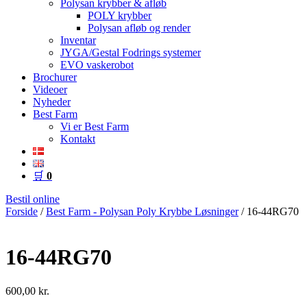
Polysan krybber & afløb
POLY krybber
Polysan afløb og render
Inventar
JYGA/Gestal Fodrings systemer
EVO vaskerobot
Brochurer
Videoer
Nyheder
Best Farm
Vi er Best Farm
Kontakt
🛒
0
Bestil online
Forside
/
Best Farm - Polysan Poly Krybbe Løsninger
/ 16-44RG70
16-44RG70
600,00
kr.