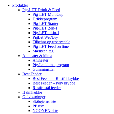
Produkter
Pig-LET Drink & Feed
Pig-LET MultiCup
Drikkeprogram
Pig-LET Starter
Pig-LET 2-in-1
Pig-LET all-in-1
PigLet Wet/Dry
Tilbehør og reservedele
Pig-LET Feed on time
Mælkeanlæg
Aniheater & klima
Aniheater
Pig-Let klima program
Gummimåtter
Best Feeder
Best Feeder – Rustfri krybbe
Best Feeder – Poly krybbe
Rustfri stål feeder
Halmhække
Gulvløsninger
Støbejernsriste
PP riste
NOOYEN riste