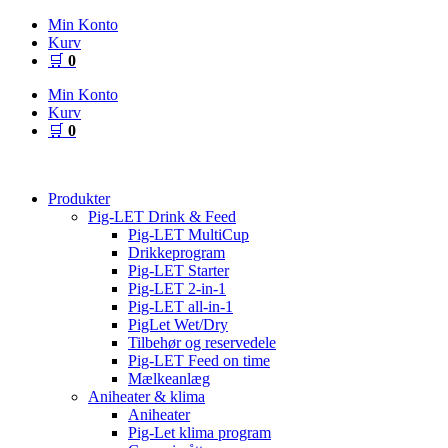
Videre
Min Konto
til
Kurv
indhold
🛒
0
Min Konto
Kurv
🛒
0
Produkter
Pig-LET Drink & Feed
Pig-LET MultiCup
Drikkeprogram
Pig-LET Starter
Pig-LET 2-in-1
Pig-LET all-in-1
PigLet Wet/Dry
Tilbehør og reservedele
Pig-LET Feed on time
Mælkeanlæg
Aniheater & klima
Aniheater
Pig-Let klima program