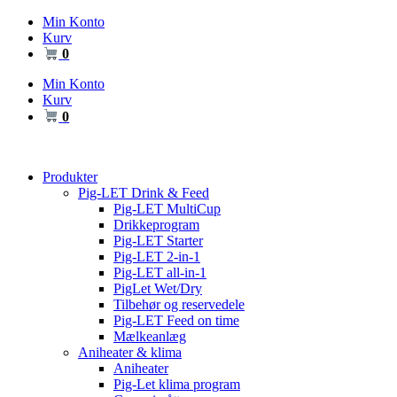
Videre
Min Konto
til
Kurv
indhold
0
Min Konto
Kurv
0
Produkter
Pig-LET Drink & Feed
Pig-LET MultiCup
Drikkeprogram
Pig-LET Starter
Pig-LET 2-in-1
Pig-LET all-in-1
PigLet Wet/Dry
Tilbehør og reservedele
Pig-LET Feed on time
Mælkeanlæg
Aniheater & klima
Aniheater
Pig-Let klima program