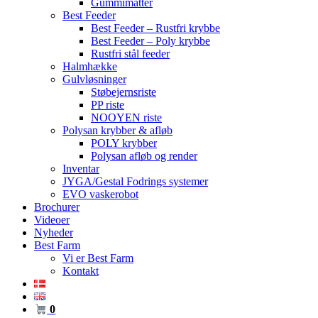
Gummimåtter
Best Feeder
Best Feeder – Rustfri krybbe
Best Feeder – Poly krybbe
Rustfri stål feeder
Halmhække
Gulvløsninger
Støbejernsriste
PP riste
NOOYEN riste
Polysan krybber & afløb
POLY krybber
Polysan afløb og render
Inventar
JYGA/Gestal Fodrings systemer
EVO vaskerobot
Brochurer
Videoer
Nyheder
Best Farm
Vi er Best Farm
Kontakt
0