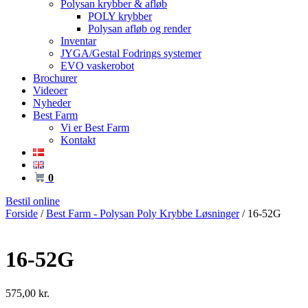
Polysan krybber & afløb
POLY krybber
Polysan afløb og render
Inventar
JYGA/Gestal Fodrings systemer
EVO vaskerobot
Brochurer
Videoer
Nyheder
Best Farm
Vi er Best Farm
Kontakt
0
Bestil online
Forside
/
Best Farm - Polysan Poly Krybbe Løsninger
/ 16-52G
16-52G
575,00
kr.