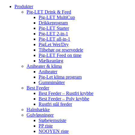
Produkter
Pig-LET Drink & Feed
Pig-LET MultiCup
Drikkeprogram
Pig-LET Starter
Pig-LET 2-in-1
Pig-LET all-in-1
PigLet Wet/Dry
Tilbehør og reservedele
Pig-LET Feed on time
Mælkeanlæg
Aniheater & klima
Aniheater
Pig-Let klima program
Gummimåtter
Best Feeder
Best Feeder – Rustfri krybbe
Best Feeder – Poly krybbe
Rustfri stål feeder
Halmhække
Gulvløsninger
Støbejernsriste
PP riste
NOOYEN riste