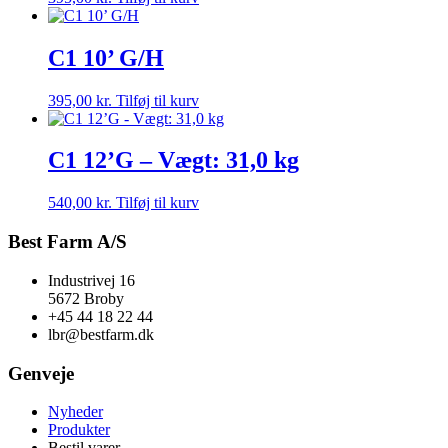
C1 10’ G/H
395,00
kr.
Tilføj til kurv
C1 12’G – Vægt: 31,0 kg
540,00
kr.
Tilføj til kurv
Best Farm A/S
Industrivej 16
5672 Broby
+45 44 18 22 44
lbr@bestfarm.dk
Genveje
Nyheder
Produkter
Bestil varer