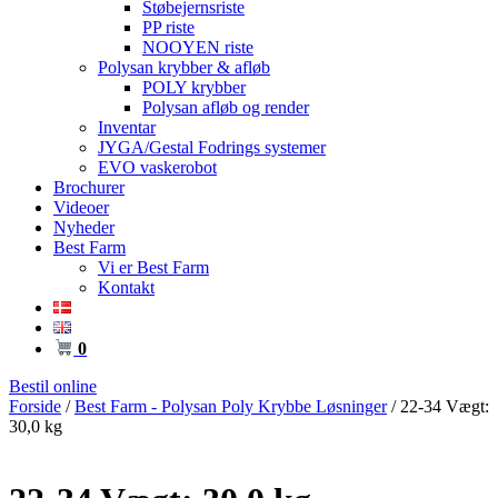
Støbejernsriste
PP riste
NOOYEN riste
Polysan krybber & afløb
POLY krybber
Polysan afløb og render
Inventar
JYGA/Gestal Fodrings systemer
EVO vaskerobot
Brochurer
Videoer
Nyheder
Best Farm
Vi er Best Farm
Kontakt
0
Bestil online
Forside
/
Best Farm - Polysan Poly Krybbe Løsninger
/ 22-34 Vægt:
30,0 kg