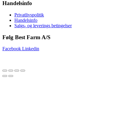
Handelsinfo
Privatlivspolitik
Handelsinfo
Salgs- og leverings betingelser
Følg Best Farm A/S
Facebook
Linkedin
Copyright © 2025 Best Farm A/S | Webdesign by
Netinspire