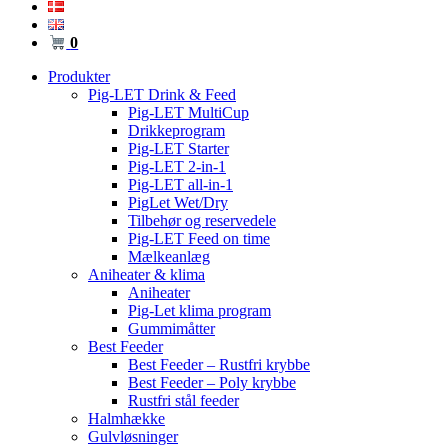
0
Produkter
Pig-LET Drink & Feed
Pig-LET MultiCup
Drikkeprogram
Pig-LET Starter
Pig-LET 2-in-1
Pig-LET all-in-1
PigLet Wet/Dry
Tilbehør og reservedele
Pig-LET Feed on time
Mælkeanlæg
Aniheater & klima
Aniheater
Pig-Let klima program
Gummimåtter
Best Feeder
Best Feeder – Rustfri krybbe
Best Feeder – Poly krybbe
Rustfri stål feeder
Halmhække
Gulvløsninger