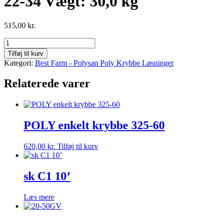
22-34 Vægt: 30,0 kg
515,00
kr.
22-
34
Tilføj til kurv
Vægt:
Kategori:
Best Farm - Polysan Poly Krybbe Løsninger
30,0
kg
Relaterede varer
antal
POLY enkelt krybbe 325-60
620,00
kr.
Tilføj til kurv
sk C1 10’
Læs mere