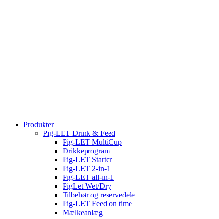
Produkter
Pig-LET Drink & Feed
Pig-LET MultiCup
Drikkeprogram
Pig-LET Starter
Pig-LET 2-in-1
Pig-LET all-in-1
PigLet Wet/Dry
Tilbehør og reservedele
Pig-LET Feed on time
Mælkeanlæg