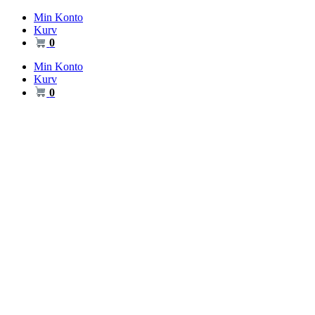
Videre
Min Konto
til
Kurv
indhold
0
Min Konto
Kurv
0