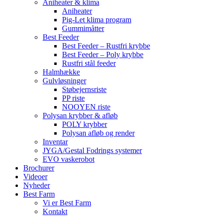
Aniheater & klima
Aniheater
Pig-Let klima program
Gummimåtter
Best Feeder
Best Feeder – Rustfri krybbe
Best Feeder – Poly krybbe
Rustfri stål feeder
Halmhække
Gulvløsninger
Støbejernsriste
PP riste
NOOYEN riste
Polysan krybber & afløb
POLY krybber
Polysan afløb og render
Inventar
JYGA/Gestal Fodrings systemer
EVO vaskerobot
Brochurer
Videoer
Nyheder
Best Farm
Vi er Best Farm
Kontakt