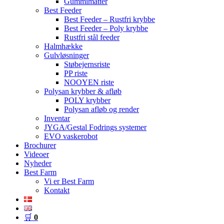
Gummimåtter
Best Feeder
Best Feeder – Rustfri krybbe
Best Feeder – Poly krybbe
Rustfri stål feeder
Halmhække
Gulvløsninger
Støbejernsriste
PP riste
NOOYEN riste
Polysan krybber & afløb
POLY krybber
Polysan afløb og render
Inventar
JYGA/Gestal Fodrings systemer
EVO vaskerobot
Brochurer
Videoer
Nyheder
Best Farm
Vi er Best Farm
Kontakt
🛒
0