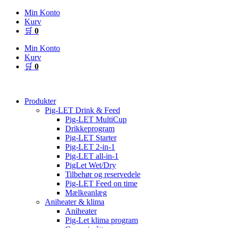
Videre
Min Konto
til
Kurv
indhold
🛒
0
Min Konto
Kurv
🛒
0
Produkter
Pig-LET Drink & Feed
Pig-LET MultiCup
Drikkeprogram
Pig-LET Starter
Pig-LET 2-in-1
Pig-LET all-in-1
PigLet Wet/Dry
Tilbehør og reservedele
Pig-LET Feed on time
Mælkeanlæg
Aniheater & klima
Aniheater
Pig-Let klima program