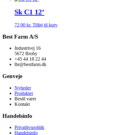
Sk C1 12’
72,00
kr.
Tilføj til kurv
Best Farm A/S
Industrivej 16
5672 Broby
+45 44 18 22 44
lbr@bestfarm.dk
Genveje
Nyheder
Produkter
Bestil varer
Kontakt
Handelsinfo
Privatlivspolitik
Handelsinfo