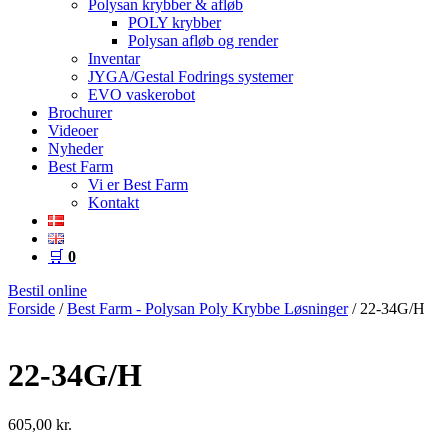
Polysan krybber & afløb
POLY krybber
Polysan afløb og render
Inventar
JYGA/Gestal Fodrings systemer
EVO vaskerobot
Brochurer
Videoer
Nyheder
Best Farm
Vi er Best Farm
Kontakt
🛒
0
Bestil online
Forside
/
Best Farm - Polysan Poly Krybbe Løsninger
/ 22-34G/H
22-34G/H
605,00
kr.