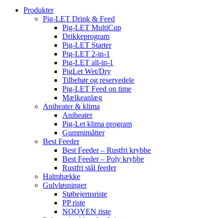
Produkter
Pig-LET Drink & Feed
Pig-LET MultiCup
Drikkeprogram
Pig-LET Starter
Pig-LET 2-in-1
Pig-LET all-in-1
PigLet Wet/Dry
Tilbehør og reservedele
Pig-LET Feed on time
Mælkeanlæg
Aniheater & klima
Aniheater
Pig-Let klima program
Gummimåtter
Best Feeder
Best Feeder – Rustfri krybbe
Best Feeder – Poly krybbe
Rustfri stål feeder
Halmhække
Gulvløsninger
Støbejernsriste
PP riste
NOOYEN riste