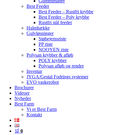
Gummimåtter
Best Feeder
Best Feeder – Rustfri krybbe
Best Feeder – Poly krybbe
Rustfri stål feeder
Halmhække
Gulvløsninger
Støbejernsriste
PP riste
NOOYEN riste
Polysan krybber & afløb
POLY krybber
Polysan afløb og render
Inventar
JYGA/Gestal Fodrings systemer
EVO vaskerobot
Brochurer
Videoer
Nyheder
Best Farm
Vi er Best Farm
Kontakt
🛒
0