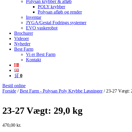
Polysan krybber & afløb
POLY krybber
Polysan afløb og render
Inventar
JYGA/Gestal Fodrings systemer
EVO vaskerobot
Brochurer
Videoer
Nyheder
Best Farm
Vi er Best Farm
Kontakt
🛒
0
Bestil online
Forside
/
Best Farm - Polysan Poly Krybbe Løsninger
/ 23-27 Vægt: 
23-27 Vægt: 29,0 kg
470,00
kr.