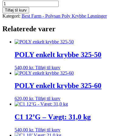
23-
27
Tilføj til kurv
Vægt:
Kategori:
Best Farm - Polysan Poly Krybbe Løsninger
29,0
kg
Relaterede varer
antal
POLY enkelt krybbe 325-50
540,00
kr.
Tilføj til kurv
POLY enkelt krybbe 325-60
620,00
kr.
Tilføj til kurv
C1 12’G – Vægt: 31,0 kg
540,00
kr.
Tilføj til kurv