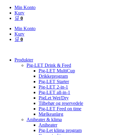
Videre
Min Konto
til
Kurv
indhold
🛒
0
Min Konto
Kurv
🛒
0
Produkter
Pig-LET Drink & Feed
Pig-LET MultiCup
Drikkeprogram
Pig-LET Starter
Pig-LET 2-in-1
Pig-LET all-in-1
PigLet Wet/Dry
Tilbehør og reservedele
Pig-LET Feed on time
Mælkeanlæg
Aniheater & klima
Aniheater
Pig-Let klima program