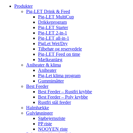
Produkter
Pig-LET Drink & Feed
Pig-LET MultiCup
Drikkeprogram
Pig-LET Starter
Pig-LET 2-in-1
Pig-LET all-in-1
PigLet Wet/Dry
Tilbehør og reservedele
Pig-LET Feed on time
Mælkeanlæg
Aniheater & klima
Aniheater
Pig-Let klima program
Gummimåtter
Best Feeder
Best Feeder – Rustfri krybbe
Best Feeder – Poly krybbe
Rustfri stål feeder
Halmhække
Gulvløsninger
Støbejernsriste
PP riste
NOOYEN riste