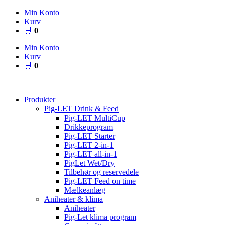
Videre
Min Konto
til
Kurv
indhold
🛒
0
Min Konto
Kurv
🛒
0
Produkter
Pig-LET Drink & Feed
Pig-LET MultiCup
Drikkeprogram
Pig-LET Starter
Pig-LET 2-in-1
Pig-LET all-in-1
PigLet Wet/Dry
Tilbehør og reservedele
Pig-LET Feed on time
Mælkeanlæg
Aniheater & klima
Aniheater
Pig-Let klima program