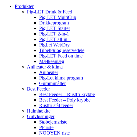
Produkter
Pig-LET Drink & Feed
Pig-LET MultiCup
Drikkeprogram
Pig-LET Starter
Pig-LET 2-in-1
Pig-LET all-in-1
PigLet Wet/Dry
Tilbehør og reservedele
Pig-LET Feed on time
Mælkeanlæg
Aniheater & klima
Aniheater
Pig-Let klima program
Gummimåtter
Best Feeder
Best Feeder – Rustfri krybbe
Best Feeder – Poly krybbe
Rustfri stål feeder
Halmhække
Gulvløsninger
Støbejernsriste
PP riste
NOOYEN riste