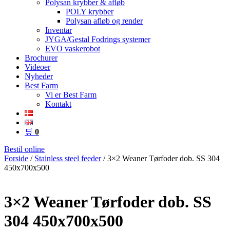
Polysan krybber & afløb
POLY krybber
Polysan afløb og render
Inventar
JYGA/Gestal Fodrings systemer
EVO vaskerobot
Brochurer
Videoer
Nyheder
Best Farm
Vi er Best Farm
Kontakt
🛒
0
Bestil online
Forside
/
Stainless steel feeder
/ 3×2 Weaner Tørfoder dob. SS 304
450x700x500
3×2 Weaner Tørfoder dob. SS
304 450x700x500