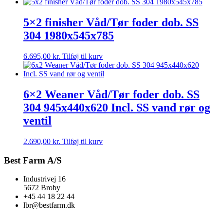
5×2 finisher Våd/Tør foder dob. SS
304 1980x545x785
6.695,00
kr.
Tilføj til kurv
6×2 Weaner Våd/Tør foder dob. SS
304 945x440x620 Incl. SS vand rør og
ventil
2.690,00
kr.
Tilføj til kurv
Best Farm A/S
Industrivej 16
5672 Broby
+45 44 18 22 44
lbr@bestfarm.dk