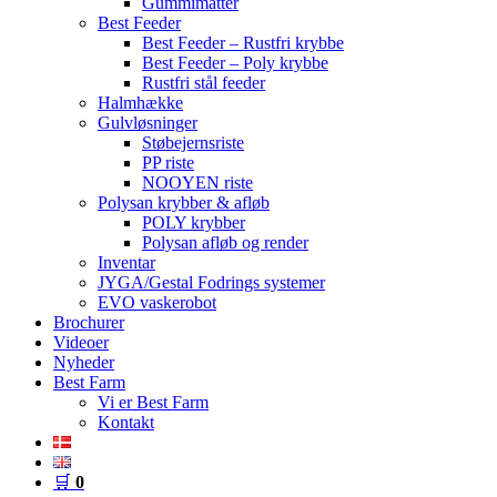
Gummimåtter
Best Feeder
Best Feeder – Rustfri krybbe
Best Feeder – Poly krybbe
Rustfri stål feeder
Halmhække
Gulvløsninger
Støbejernsriste
PP riste
NOOYEN riste
Polysan krybber & afløb
POLY krybber
Polysan afløb og render
Inventar
JYGA/Gestal Fodrings systemer
EVO vaskerobot
Brochurer
Videoer
Nyheder
Best Farm
Vi er Best Farm
Kontakt
🛒
0