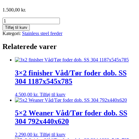
1.500,00
kr.
3x2
Weaner
Tilføj til kurv
Tørfoder
Kategori:
Stainless steel feeder
dob.
SS
Relaterede varer
304
450x700x500
antal
3×2 finisher Våd/Tør foder dob. SS
304 1187x545x785
4.500,00
kr.
Tilføj til kurv
5×2 Weaner Våd/Tør foder dob. SS
304 792x440x620
2.290,00
kr.
Tilføj til kurv