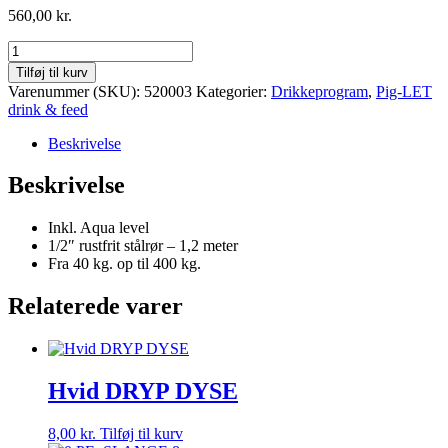
560,00
kr.
Plastik
vippetrug
Tilføj til kurv
-
Varenummer (SKU):
520003
Kategorier:
Drikkeprogram
,
Pig-LET
slagtesvin
drink & feed
og
søer
Beskrivelse
antal
Beskrivelse
Inkl. Aqua level
1/2″ rustfrit stålrør – 1,2 meter
Fra 40 kg. op til 400 kg.
Relaterede varer
Hvid DRYP DYSE
8,00
kr.
Tilføj til kurv