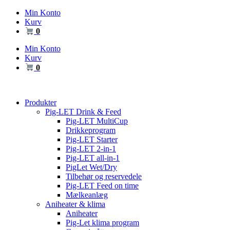
Videre
Min Konto
til
Kurv
indhold
0
Min Konto
Kurv
0
Produkter
Pig-LET Drink & Feed
Pig-LET MultiCup
Drikkeprogram
Pig-LET Starter
Pig-LET 2-in-1
Pig-LET all-in-1
PigLet Wet/Dry
Tilbehør og reservedele
Pig-LET Feed on time
Mælkeanlæg
Aniheater & klima
Aniheater
Pig-Let klima program