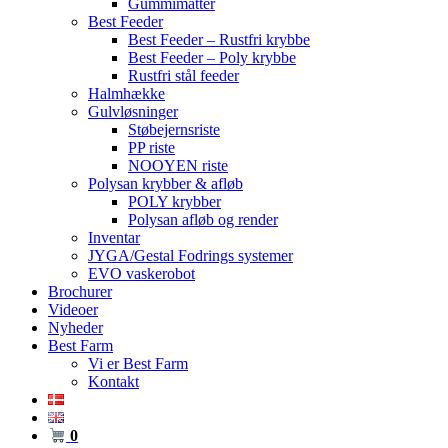
Gummimåtter
Best Feeder
Best Feeder – Rustfri krybbe
Best Feeder – Poly krybbe
Rustfri stål feeder
Halmhække
Gulvløsninger
Støbejernsriste
PP riste
NOOYEN riste
Polysan krybber & afløb
POLY krybber
Polysan afløb og render
Inventar
JYGA/Gestal Fodrings systemer
EVO vaskerobot
Brochurer
Videoer
Nyheder
Best Farm
Vi er Best Farm
Kontakt
0