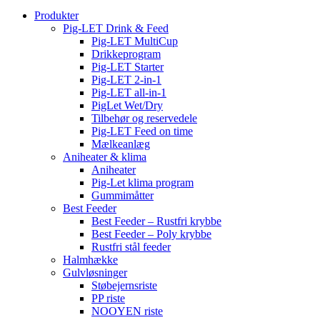
Produkter
Pig-LET Drink & Feed
Pig-LET MultiCup
Drikkeprogram
Pig-LET Starter
Pig-LET 2-in-1
Pig-LET all-in-1
PigLet Wet/Dry
Tilbehør og reservedele
Pig-LET Feed on time
Mælkeanlæg
Aniheater & klima
Aniheater
Pig-Let klima program
Gummimåtter
Best Feeder
Best Feeder – Rustfri krybbe
Best Feeder – Poly krybbe
Rustfri stål feeder
Halmhække
Gulvløsninger
Støbejernsriste
PP riste
NOOYEN riste