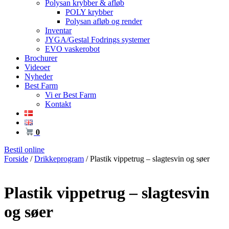
Polysan krybber & afløb
POLY krybber
Polysan afløb og render
Inventar
JYGA/Gestal Fodrings systemer
EVO vaskerobot
Brochurer
Videoer
Nyheder
Best Farm
Vi er Best Farm
Kontakt
0
Bestil online
Forside
/
Drikkeprogram
/ Plastik vippetrug – slagtesvin og søer
Plastik vippetrug – slagtesvin
og søer