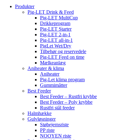
Produkter
Pig-LET Drink & Feed
Pig-LET MultiCup
Drikkeprogram
Pig-LET Starter
Pig-LET 2-in-1
Pig-LET all-in-1
PigLet Wet/Dry
Tilbehør og reservedele
Pig-LET Feed on time
Mælkeanlæg
Aniheater & klima
Aniheater
Pig-Let klima program
Gummimåtter
Best Feeder
Best Feeder – Rustfri krybbe
Best Feeder – Poly krybbe
Rustfri stål feeder
Halmhække
Gulvløsninger
Støbejernsriste
PP riste
NOOYEN riste