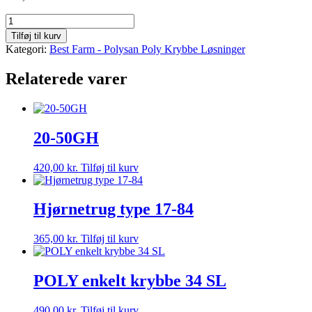
C1
10’
Tilføj til kurv
Vægt:
Kategori:
Best Farm - Polysan Poly Krybbe Løsninger
21,0
kg
Relaterede varer
antal
20-50GH
420,00
kr.
Tilføj til kurv
Hjørnetrug type 17-84
365,00
kr.
Tilføj til kurv
POLY enkelt krybbe 34 SL
490,00
kr.
Tilføj til kurv