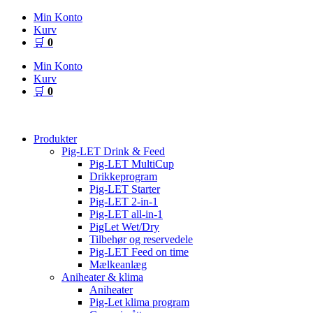
Videre
Min Konto
til
Kurv
indhold
🛒
0
Min Konto
Kurv
🛒
0
Produkter
Pig-LET Drink & Feed
Pig-LET MultiCup
Drikkeprogram
Pig-LET Starter
Pig-LET 2-in-1
Pig-LET all-in-1
PigLet Wet/Dry
Tilbehør og reservedele
Pig-LET Feed on time
Mælkeanlæg
Aniheater & klima
Aniheater
Pig-Let klima program