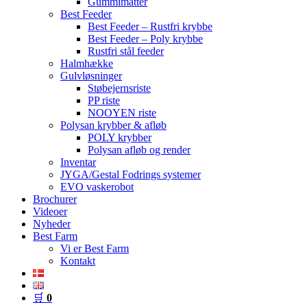
Gummimåtter
Best Feeder
Best Feeder – Rustfri krybbe
Best Feeder – Poly krybbe
Rustfri stål feeder
Halmhække
Gulvløsninger
Støbejernsriste
PP riste
NOOYEN riste
Polysan krybber & afløb
POLY krybber
Polysan afløb og render
Inventar
JYGA/Gestal Fodrings systemer
EVO vaskerobot
Brochurer
Videoer
Nyheder
Best Farm
Vi er Best Farm
Kontakt
🛒
0