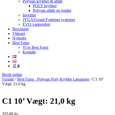
Polysan krybber & afløb
POLY krybber
Polysan afløb og render
Inventar
JYGA/Gestal Fodrings systemer
EVO vaskerobot
Brochurer
Videoer
Nyheder
Best Farm
Vi er Best Farm
Kontakt
🛒
0
Bestil online
Forside
/
Best Farm - Polysan Poly Krybbe Løsninger
/ C1 10’
Vægt: 21,0 kg
C1 10’ Vægt: 21,0 kg
355,00
kr.