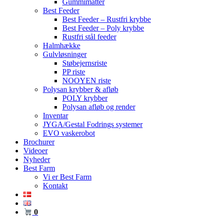
Gummimåtter
Best Feeder
Best Feeder – Rustfri krybbe
Best Feeder – Poly krybbe
Rustfri stål feeder
Halmhække
Gulvløsninger
Støbejernsriste
PP riste
NOOYEN riste
Polysan krybber & afløb
POLY krybber
Polysan afløb og render
Inventar
JYGA/Gestal Fodrings systemer
EVO vaskerobot
Brochurer
Videoer
Nyheder
Best Farm
Vi er Best Farm
Kontakt
0