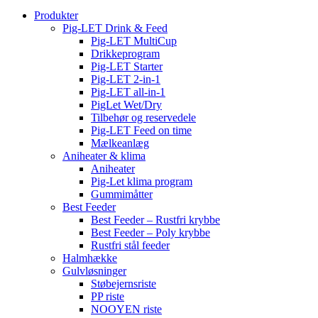
Produkter
Pig-LET Drink & Feed
Pig-LET MultiCup
Drikkeprogram
Pig-LET Starter
Pig-LET 2-in-1
Pig-LET all-in-1
PigLet Wet/Dry
Tilbehør og reservedele
Pig-LET Feed on time
Mælkeanlæg
Aniheater & klima
Aniheater
Pig-Let klima program
Gummimåtter
Best Feeder
Best Feeder – Rustfri krybbe
Best Feeder – Poly krybbe
Rustfri stål feeder
Halmhække
Gulvløsninger
Støbejernsriste
PP riste
NOOYEN riste