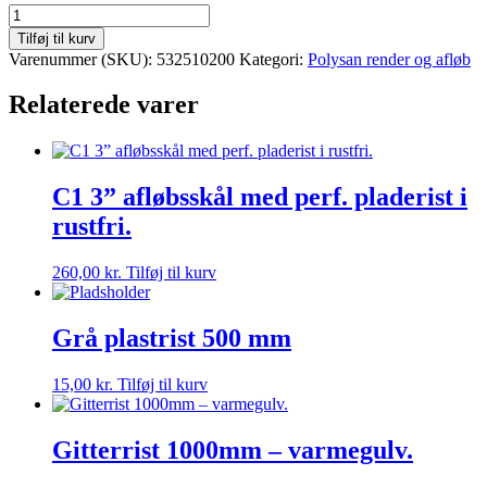
C1
“3
Tilføj til kurv
rende.
Varenummer (SKU):
532510200
Kategori:
Polysan render og afløb
1200
mm
Relaterede varer
antal
C1 3” afløbsskål med perf. pladerist i
rustfri.
260,00
kr.
Tilføj til kurv
Grå plastrist 500 mm
15,00
kr.
Tilføj til kurv
Gitterrist 1000mm – varmegulv.