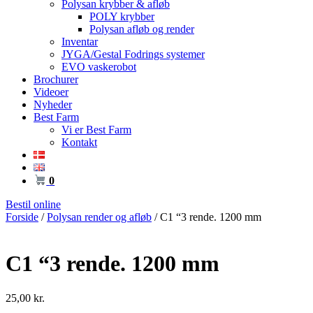
Polysan krybber & afløb
POLY krybber
Polysan afløb og render
Inventar
JYGA/Gestal Fodrings systemer
EVO vaskerobot
Brochurer
Videoer
Nyheder
Best Farm
Vi er Best Farm
Kontakt
0
Bestil online
Forside
/
Polysan render og afløb
/ C1 “3 rende. 1200 mm
C1 “3 rende. 1200 mm
25,00
kr.