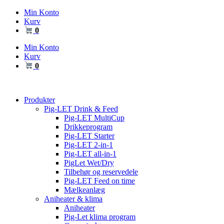
Videre
Min Konto
til
Kurv
indhold
0
Min Konto
Kurv
0
Produkter
Pig-LET Drink & Feed
Pig-LET MultiCup
Drikkeprogram
Pig-LET Starter
Pig-LET 2-in-1
Pig-LET all-in-1
PigLet Wet/Dry
Tilbehør og reservedele
Pig-LET Feed on time
Mælkeanlæg
Aniheater & klima
Aniheater
Pig-Let klima program