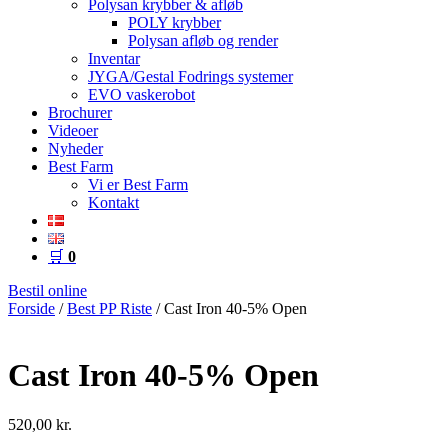
Polysan krybber & afløb
POLY krybber
Polysan afløb og render
Inventar
JYGA/Gestal Fodrings systemer
EVO vaskerobot
Brochurer
Videoer
Nyheder
Best Farm
Vi er Best Farm
Kontakt
🛒
0
Bestil online
Forside
/
Best PP Riste
/ Cast Iron 40-5% Open
Cast Iron 40-5% Open
520,00
kr.