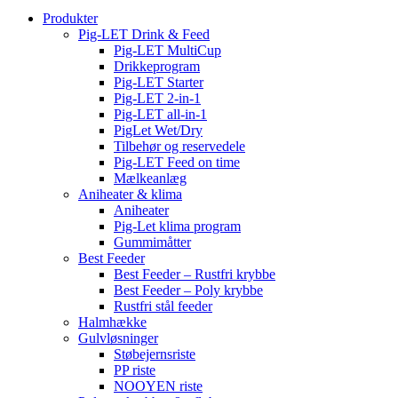
Produkter
Pig-LET Drink & Feed
Pig-LET MultiCup
Drikkeprogram
Pig-LET Starter
Pig-LET 2-in-1
Pig-LET all-in-1
PigLet Wet/Dry
Tilbehør og reservedele
Pig-LET Feed on time
Mælkeanlæg
Aniheater & klima
Aniheater
Pig-Let klima program
Gummimåtter
Best Feeder
Best Feeder – Rustfri krybbe
Best Feeder – Poly krybbe
Rustfri stål feeder
Halmhække
Gulvløsninger
Støbejernsriste
PP riste
NOOYEN riste