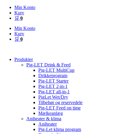
Videre
Min Konto
til
Kurv
indhold
🛒
0
Min Konto
Kurv
🛒
0
Produkter
Pig-LET Drink & Feed
Pig-LET MultiCup
Drikkeprogram
Pig-LET Starter
Pig-LET 2-in-1
Pig-LET all-in-1
PigLet Wet/Dry
Tilbehør og reservedele
Pig-LET Feed on time
Mælkeanlæg
Aniheater & klima
Aniheater
Pig-Let klima program