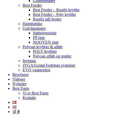
Gummimåtter
Best Feeder
Best Feeder – Rustfri krybbe
Best Feeder – Poly krybbe
Rustfri stål feeder
Halmhække
Gulvløsninger
Støbejernsriste
PP riste
NOOYEN riste
Polysan krybber & afløb
POLY krybber
Polysan afløb og render
Inventar
JYGA/Gestal Fodrings systemer
EVO vaskerobot
Brochurer
Videoer
Nyheder
Best Farm
Vi er Best Farm
Kontakt
🛒
0