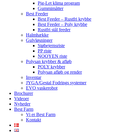
Pig-Let klima program
Gummimåtter
Best Feeder
Best Feeder – Rustfri krybbe
Best Feeder – Poly krybbe
Rustfri stål feeder
Halmhække
Gulvløsninger
Støbejernsriste
PP riste
NOOYEN riste
Polysan krybber & afløb
POLY krybber
Polysan afløb og render
Inventar
JYGA/Gestal Fodrings systemer
EVO vaskerobot
Brochurer
Videoer
Nyheder
Best Farm
Vi er Best Farm
Kontakt