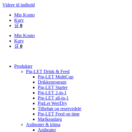
Videre til indhold
Min Konto
Kurv
🛒
0
Min Konto
Kurv
🛒
0
Produkter
Pig-LET Drink & Feed
Pig-LET MultiCup
Drikkeprogram
Pig-LET Starter
Pig-LET 2-in-1
Pig-LET all-in-1
PigLet Wet/Dry
Tilbehør og reservedele
Pig-LET Feed on time
Mælkeanlæg
Aniheater & klima
Aniheater