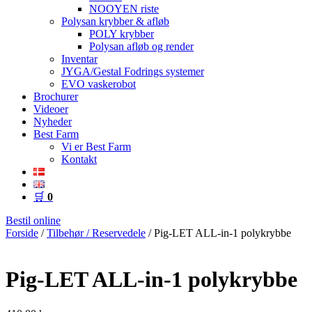
NOOYEN riste
Polysan krybber & afløb
POLY krybber
Polysan afløb og render
Inventar
JYGA/Gestal Fodrings systemer
EVO vaskerobot
Brochurer
Videoer
Nyheder
Best Farm
Vi er Best Farm
Kontakt
🛒
0
Bestil online
Forside
/
Tilbehør / Reservedele
/ Pig-LET ALL-in-1 polykrybbe
Pig-LET ALL-in-1 polykrybbe