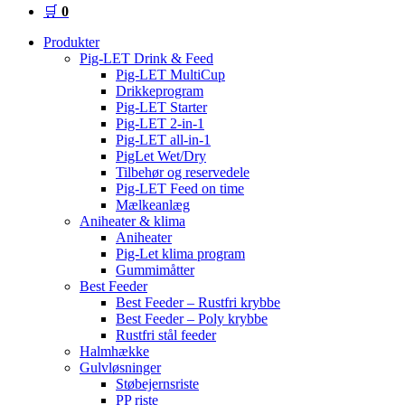
🛒
0
Produkter
Pig-LET Drink & Feed
Pig-LET MultiCup
Drikkeprogram
Pig-LET Starter
Pig-LET 2-in-1
Pig-LET all-in-1
PigLet Wet/Dry
Tilbehør og reservedele
Pig-LET Feed on time
Mælkeanlæg
Aniheater & klima
Aniheater
Pig-Let klima program
Gummimåtter
Best Feeder
Best Feeder – Rustfri krybbe
Best Feeder – Poly krybbe
Rustfri stål feeder
Halmhække
Gulvløsninger
Støbejernsriste
PP riste