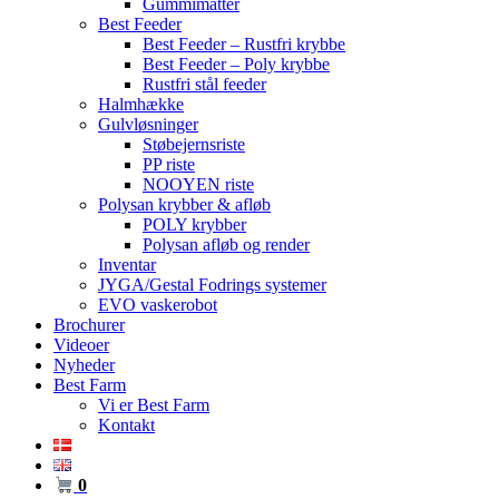
Gummimåtter
Best Feeder
Best Feeder – Rustfri krybbe
Best Feeder – Poly krybbe
Rustfri stål feeder
Halmhække
Gulvløsninger
Støbejernsriste
PP riste
NOOYEN riste
Polysan krybber & afløb
POLY krybber
Polysan afløb og render
Inventar
JYGA/Gestal Fodrings systemer
EVO vaskerobot
Brochurer
Videoer
Nyheder
Best Farm
Vi er Best Farm
Kontakt
0