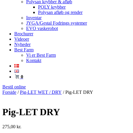
Polysan krybber & afløb
POLY krybber
Polysan afløb og render
Inventar
JYGA/Gestal Fodrings systemer
EVO vaskerobot
Brochurer
Videoer
Nyheder
Best Farm
Vi er Best Farm
Kontakt
0
Bestil online
Forside
/
Pig-LET WET / DRY
/ Pig-LET DRY
Pig-LET DRY
275,00
kr.