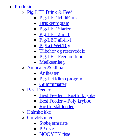
Produkter
Pig-LET Drink & Feed
Pig-LET MultiCup
Drikkeprogram
Pig-LET Starter
Pig-LET 2-in-1
Pig-LET all-in-1
PigLet Wet/Dry
Tilbehør og reservedele
Pig-LET Feed on time
Mælkeanlæg
Aniheater & klima
Aniheater
Pig-Let klima program
Gummimåtter
Best Feeder
Best Feeder – Rustfri krybbe
Best Feeder – Poly krybbe
Rustfri stål feeder
Halmhække
Gulvløsninger
Støbejernsriste
PP riste
NOOYEN riste