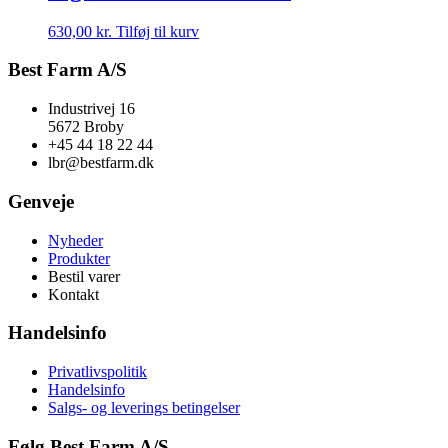
630,00
kr.
Tilføj til kurv
Best Farm A/S
Industrivej 16
5672 Broby
+45 44 18 22 44
lbr@bestfarm.dk
Genveje
Nyheder
Produkter
Bestil varer
Kontakt
Handelsinfo
Privatlivspolitik
Handelsinfo
Salgs- og leverings betingelser
Følg Best Farm A/S