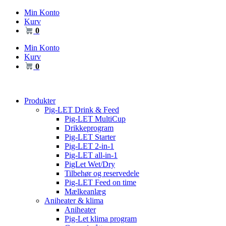
Videre
Min Konto
til
Kurv
indhold
0
Min Konto
Kurv
0
Produkter
Pig-LET Drink & Feed
Pig-LET MultiCup
Drikkeprogram
Pig-LET Starter
Pig-LET 2-in-1
Pig-LET all-in-1
PigLet Wet/Dry
Tilbehør og reservedele
Pig-LET Feed on time
Mælkeanlæg
Aniheater & klima
Aniheater
Pig-Let klima program