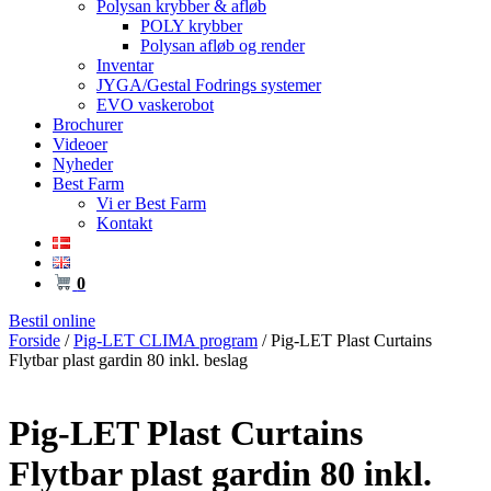
Polysan krybber & afløb
POLY krybber
Polysan afløb og render
Inventar
JYGA/Gestal Fodrings systemer
EVO vaskerobot
Brochurer
Videoer
Nyheder
Best Farm
Vi er Best Farm
Kontakt
0
Bestil online
Forside
/
Pig-LET CLIMA program
/ Pig-LET Plast Curtains
Flytbar plast gardin 80 inkl. beslag
Pig-LET Plast Curtains
Flytbar plast gardin 80 inkl.