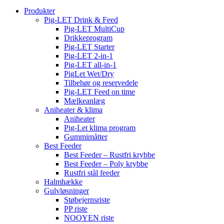
Produkter
Pig-LET Drink & Feed
Pig-LET MultiCup
Drikkeprogram
Pig-LET Starter
Pig-LET 2-in-1
Pig-LET all-in-1
PigLet Wet/Dry
Tilbehør og reservedele
Pig-LET Feed on time
Mælkeanlæg
Aniheater & klima
Aniheater
Pig-Let klima program
Gummimåtter
Best Feeder
Best Feeder – Rustfri krybbe
Best Feeder – Poly krybbe
Rustfri stål feeder
Halmhække
Gulvløsninger
Støbejernsriste
PP riste
NOOYEN riste