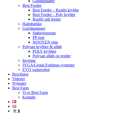
Gummimåtter
Best Feeder
Best Feeder – Rustfri krybbe
Best Feeder – Poly krybbe
Rustfri stål feeder
Halmhække
Gulvløsninger
Støbejernsriste
PP riste
NOOYEN riste
Polysan krybber & afløb
POLY krybber
Polysan afløb og render
Inventar
JYGA/Gestal Fodrings systemer
EVO vaskerobot
Brochurer
Videoer
Nyheder
Best Farm
Vi er Best Farm
Kontakt
0