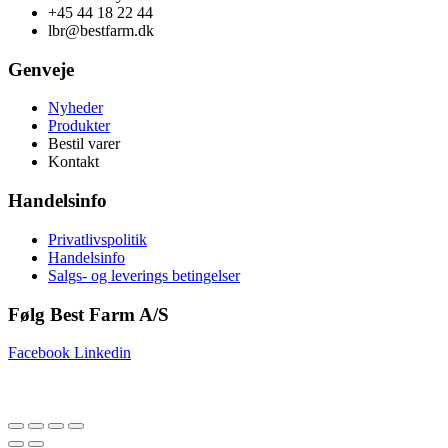
+45 44 18 22 44
lbr@bestfarm.dk
Genveje
Nyheder
Produkter
Bestil varer
Kontakt
Handelsinfo
Privatlivspolitik
Handelsinfo
Salgs- og leverings betingelser
Følg Best Farm A/S
Facebook
Linkedin
Copyright © 2025 Best Farm A/S | Webdesign by
Netinspire