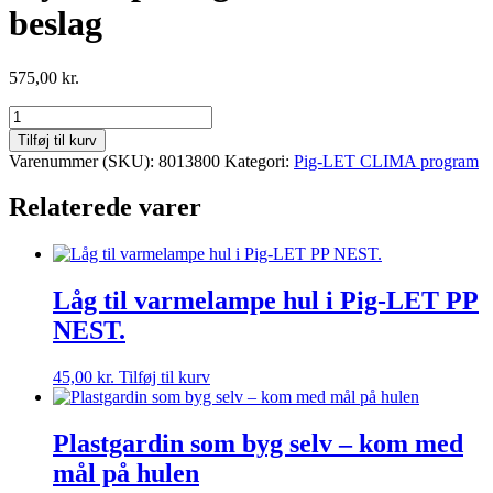
beslag
575,00
kr.
Pig-
LET
Tilføj til kurv
Plast
Varenummer (SKU):
8013800
Kategori:
Pig-LET CLIMA program
Curtains
Flytbar
Relaterede varer
plast
gardin
80
inkl.
beslag
Låg til varmelampe hul i Pig-LET PP
antal
NEST.
45,00
kr.
Tilføj til kurv
Plastgardin som byg selv – kom med
mål på hulen