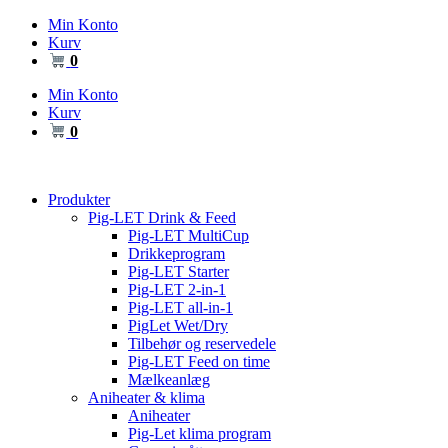
Videre
Min Konto
til
Kurv
indhold
0
Min Konto
Kurv
0
Produkter
Pig-LET Drink & Feed
Pig-LET MultiCup
Drikkeprogram
Pig-LET Starter
Pig-LET 2-in-1
Pig-LET all-in-1
PigLet Wet/Dry
Tilbehør og reservedele
Pig-LET Feed on time
Mælkeanlæg
Aniheater & klima
Aniheater
Pig-Let klima program