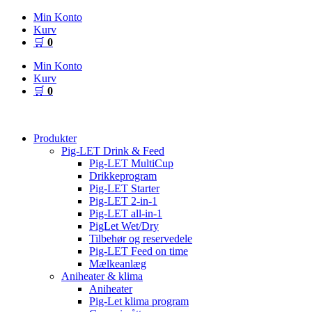
Videre
Min Konto
til
Kurv
indhold
🛒
0
Min Konto
Kurv
🛒
0
Produkter
Pig-LET Drink & Feed
Pig-LET MultiCup
Drikkeprogram
Pig-LET Starter
Pig-LET 2-in-1
Pig-LET all-in-1
PigLet Wet/Dry
Tilbehør og reservedele
Pig-LET Feed on time
Mælkeanlæg
Aniheater & klima
Aniheater
Pig-Let klima program