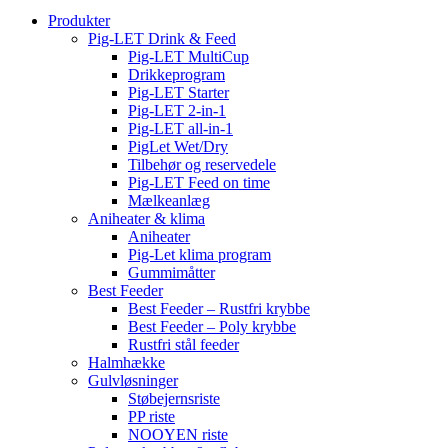
Produkter
Pig-LET Drink & Feed
Pig-LET MultiCup
Drikkeprogram
Pig-LET Starter
Pig-LET 2-in-1
Pig-LET all-in-1
PigLet Wet/Dry
Tilbehør og reservedele
Pig-LET Feed on time
Mælkeanlæg
Aniheater & klima
Aniheater
Pig-Let klima program
Gummimåtter
Best Feeder
Best Feeder – Rustfri krybbe
Best Feeder – Poly krybbe
Rustfri stål feeder
Halmhække
Gulvløsninger
Støbejernsriste
PP riste
NOOYEN riste