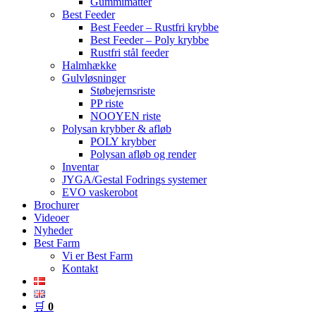
Gummimåtter
Best Feeder
Best Feeder – Rustfri krybbe
Best Feeder – Poly krybbe
Rustfri stål feeder
Halmhække
Gulvløsninger
Støbejernsriste
PP riste
NOOYEN riste
Polysan krybber & afløb
POLY krybber
Polysan afløb og render
Inventar
JYGA/Gestal Fodrings systemer
EVO vaskerobot
Brochurer
Videoer
Nyheder
Best Farm
Vi er Best Farm
Kontakt
🛒
0