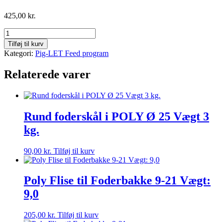
425,00
kr.
Rundfoder
automat
Tilføj til kurv
med
Kategori:
Pig-LET Feed program
lås
I
Relaterede varer
spalte
antal
Rund foderskål i POLY Ø 25 Vægt 3
kg.
90,00
kr.
Tilføj til kurv
Poly Flise til Foderbakke 9-21 Vægt:
9,0
205,00
kr.
Tilføj til kurv