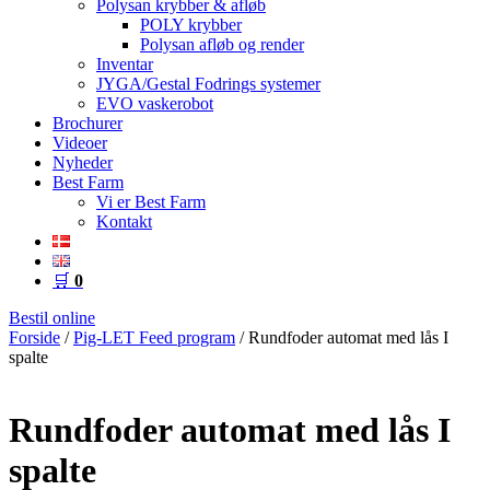
Polysan krybber & afløb
POLY krybber
Polysan afløb og render
Inventar
JYGA/Gestal Fodrings systemer
EVO vaskerobot
Brochurer
Videoer
Nyheder
Best Farm
Vi er Best Farm
Kontakt
🛒
0
Bestil online
Forside
/
Pig-LET Feed program
/ Rundfoder automat med lås I
spalte
Rundfoder automat med lås I
spalte