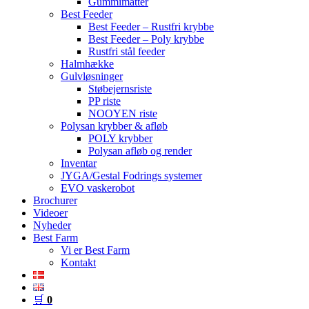
Gummimåtter
Best Feeder
Best Feeder – Rustfri krybbe
Best Feeder – Poly krybbe
Rustfri stål feeder
Halmhække
Gulvløsninger
Støbejernsriste
PP riste
NOOYEN riste
Polysan krybber & afløb
POLY krybber
Polysan afløb og render
Inventar
JYGA/Gestal Fodrings systemer
EVO vaskerobot
Brochurer
Videoer
Nyheder
Best Farm
Vi er Best Farm
Kontakt
🛒
0