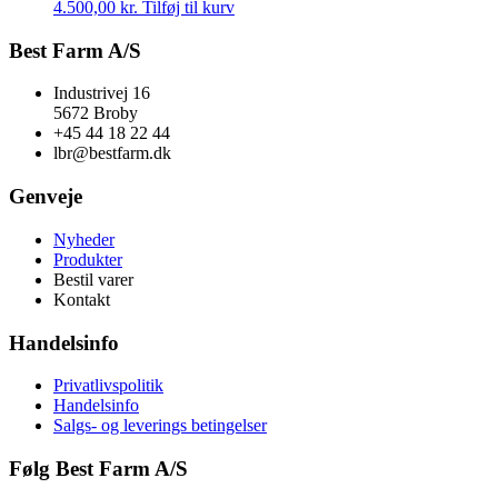
4.500,00
kr.
Tilføj til kurv
Best Farm A/S
Industrivej 16
5672 Broby
+45 44 18 22 44
lbr@bestfarm.dk
Genveje
Nyheder
Produkter
Bestil varer
Kontakt
Handelsinfo
Privatlivspolitik
Handelsinfo
Salgs- og leverings betingelser
Følg Best Farm A/S