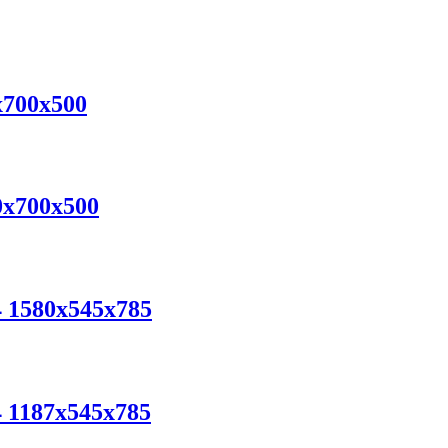
x700x500
0x700x500
04 1580x545x785
4 1187x545x785