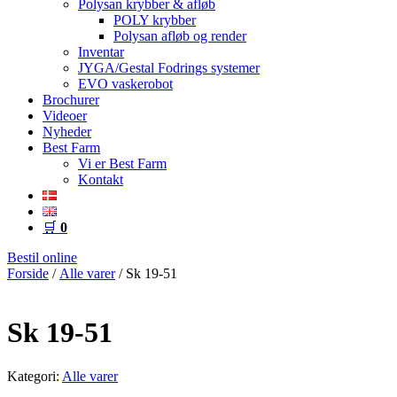
Polysan krybber & afløb
POLY krybber
Polysan afløb og render
Inventar
JYGA/Gestal Fodrings systemer
EVO vaskerobot
Brochurer
Videoer
Nyheder
Best Farm
Vi er Best Farm
Kontakt
🛒
0
Bestil online
Forside
/
Alle varer
/ Sk 19-51
Sk 19-51
Kategori:
Alle varer