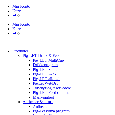
Videre
Min Konto
til
Kurv
indhold
🛒
0
Min Konto
Kurv
🛒
0
Produkter
Pig-LET Drink & Feed
Pig-LET MultiCup
Drikkeprogram
Pig-LET Starter
Pig-LET 2-in-1
Pig-LET all-in-1
PigLet Wet/Dry
Tilbehør og reservedele
Pig-LET Feed on time
Mælkeanlæg
Aniheater & klima
Aniheater
Pig-Let klima program