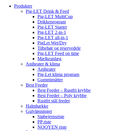
Produkter
Pig-LET Drink & Feed
Pig-LET MultiCup
Drikkeprogram
Pig-LET Starter
Pig-LET 2-in-1
Pig-LET all-in-1
PigLet Wet/Dry
Tilbehør og reservedele
Pig-LET Feed on time
Mælkeanlæg
Aniheater & klima
Aniheater
Pig-Let klima program
Gummimåtter
Best Feeder
Best Feeder – Rustfri krybbe
Best Feeder – Poly krybbe
Rustfri stål feeder
Halmhække
Gulvløsninger
Støbejernsriste
PP riste
NOOYEN riste