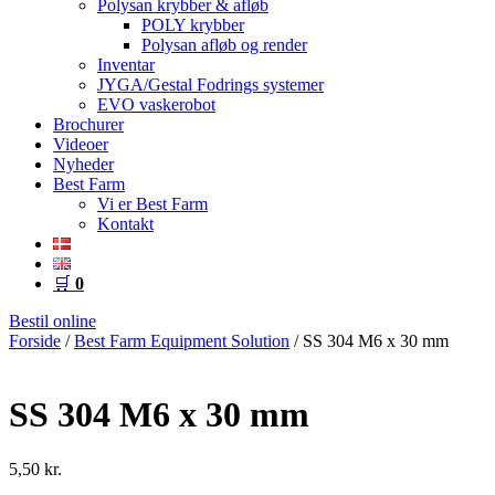
Polysan krybber & afløb
POLY krybber
Polysan afløb og render
Inventar
JYGA/Gestal Fodrings systemer
EVO vaskerobot
Brochurer
Videoer
Nyheder
Best Farm
Vi er Best Farm
Kontakt
🛒
0
Bestil online
Forside
/
Best Farm Equipment Solution
/ SS 304 M6 x 30 mm
SS 304 M6 x 30 mm
5,50
kr.