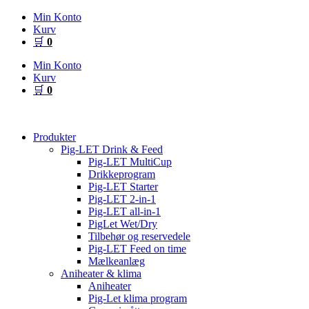
Videre
Min Konto
til
Kurv
indhold
🛒
0
Min Konto
Kurv
🛒
0
Produkter
Pig-LET Drink & Feed
Pig-LET MultiCup
Drikkeprogram
Pig-LET Starter
Pig-LET 2-in-1
Pig-LET all-in-1
PigLet Wet/Dry
Tilbehør og reservedele
Pig-LET Feed on time
Mælkeanlæg
Aniheater & klima
Aniheater
Pig-Let klima program