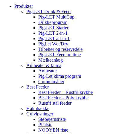
Produkter
Pig-LET Drink & Feed
Pig-LET MultiCup
Drikkeprogram
Pig-LET Starter
Pig-LET 2-in-1
Pig-LET all-in-1
PigLet Wet/Dry
Tilbehør og reservedele
Pig-LET Feed on time
Mælkeanlæg
Aniheater & klima
Aniheater
Pig-Let klima program
Gummimåtter
Best Feeder
Best Feeder – Rustfri krybbe
Best Feeder – Poly krybbe
Rustfri stål feeder
Halmhække
Gulvløsninger
Støbejernsriste
PP riste
NOOYEN riste