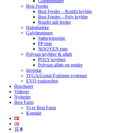
Gummimåtter
Best Feeder
Best Feeder – Rustfri krybbe
Best Feeder – Poly krybbe
Rustfri stål feeder
Halmhække
Gulvløsninger
Støbejernsriste
PP riste
NOOYEN riste
Polysan krybber & afløb
POLY krybber
Polysan afløb og render
Inventar
JYGA/Gestal Fodrings systemer
EVO vaskerobot
Brochurer
Videoer
Nyheder
Best Farm
Vi er Best Farm
Kontakt
🛒
0