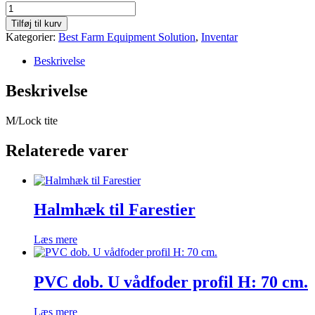
SS
304
Tilføj til kurv
M6
Kategorier:
Best Farm Equipment Solution
,
Inventar
x
30
Beskrivelse
mm
antal
Beskrivelse
M/Lock tite
Relaterede varer
Halmhæk til Farestier
Læs mere
PVC dob. U vådfoder profil H: 70 cm.
Læs mere