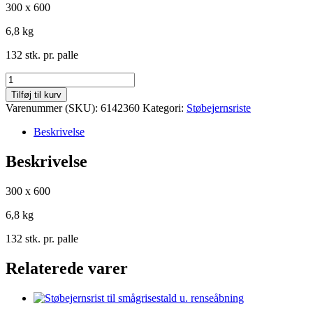
300 x 600
6,8 kg
132 stk. pr. palle
Standard
støbejernsrist
Tilføj til kurv
til
Varenummer (SKU):
6142360
Kategori:
Støbejernsriste
farestien
antal
Beskrivelse
Beskrivelse
300 x 600
6,8 kg
132 stk. pr. palle
Relaterede varer