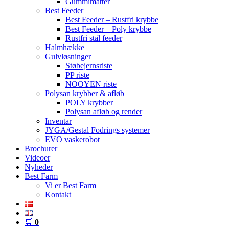
Gummimåtter
Best Feeder
Best Feeder – Rustfri krybbe
Best Feeder – Poly krybbe
Rustfri stål feeder
Halmhække
Gulvløsninger
Støbejernsriste
PP riste
NOOYEN riste
Polysan krybber & afløb
POLY krybber
Polysan afløb og render
Inventar
JYGA/Gestal Fodrings systemer
EVO vaskerobot
Brochurer
Videoer
Nyheder
Best Farm
Vi er Best Farm
Kontakt
🛒
0