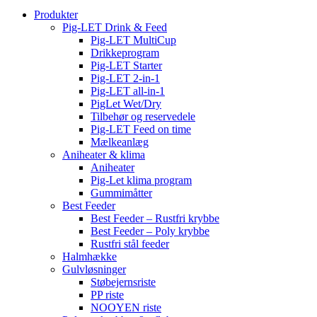
Produkter
Pig-LET Drink & Feed
Pig-LET MultiCup
Drikkeprogram
Pig-LET Starter
Pig-LET 2-in-1
Pig-LET all-in-1
PigLet Wet/Dry
Tilbehør og reservedele
Pig-LET Feed on time
Mælkeanlæg
Aniheater & klima
Aniheater
Pig-Let klima program
Gummimåtter
Best Feeder
Best Feeder – Rustfri krybbe
Best Feeder – Poly krybbe
Rustfri stål feeder
Halmhække
Gulvløsninger
Støbejernsriste
PP riste
NOOYEN riste