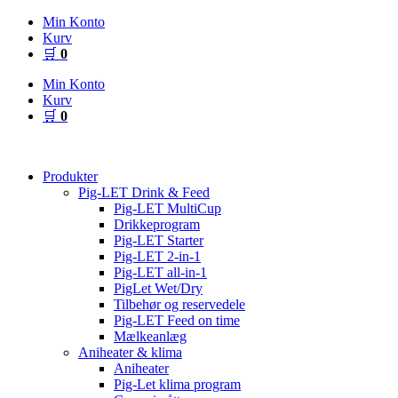
Videre
Min Konto
til
Kurv
indhold
🛒
0
Min Konto
Kurv
🛒
0
Produkter
Pig-LET Drink & Feed
Pig-LET MultiCup
Drikkeprogram
Pig-LET Starter
Pig-LET 2-in-1
Pig-LET all-in-1
PigLet Wet/Dry
Tilbehør og reservedele
Pig-LET Feed on time
Mælkeanlæg
Aniheater & klima
Aniheater
Pig-Let klima program