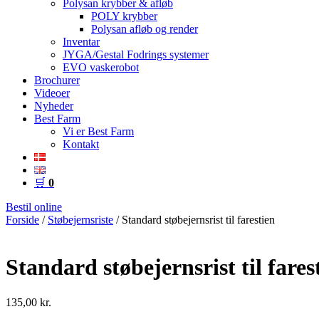
Polysan krybber & afløb
POLY krybber
Polysan afløb og render
Inventar
JYGA/Gestal Fodrings systemer
EVO vaskerobot
Brochurer
Videoer
Nyheder
Best Farm
Vi er Best Farm
Kontakt
🛒
0
Bestil online
Forside
/
Støbejernsriste
/ Standard støbejernsrist til farestien
Standard støbejernsrist til fares
135,00
kr.