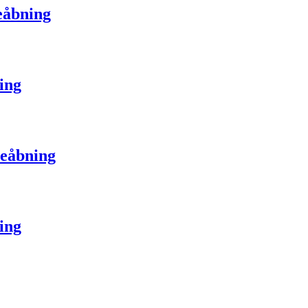
seåbning
ning
seåbning
ning