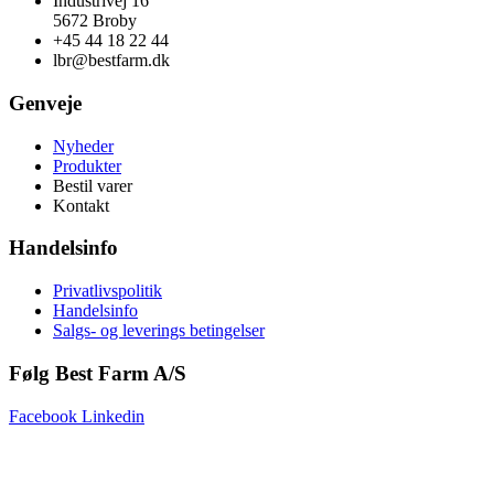
Industrivej 16
5672 Broby
+45 44 18 22 44
lbr@bestfarm.dk
Genveje
Nyheder
Produkter
Bestil varer
Kontakt
Handelsinfo
Privatlivspolitik
Handelsinfo
Salgs- og leverings betingelser
Følg Best Farm A/S
Facebook
Linkedin