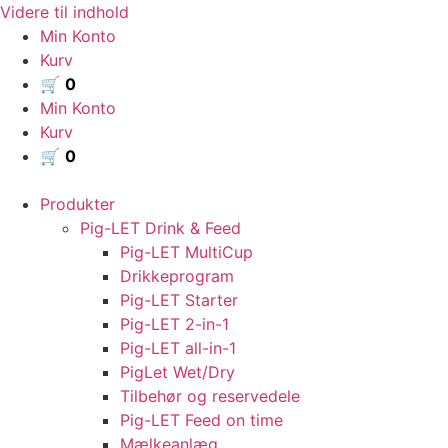
Videre til indhold
Min Konto
Kurv
🛒
0
Min Konto
Kurv
🛒
0
Produkter
Pig-LET Drink & Feed
Pig-LET MultiCup
Drikkeprogram
Pig-LET Starter
Pig-LET 2-in-1
Pig-LET all-in-1
PigLet Wet/Dry
Tilbehør og reservedele
Pig-LET Feed on time
Mælkeanlæg