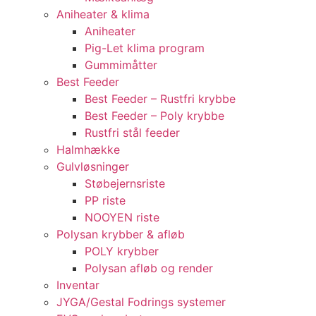
Aniheater & klima
Aniheater
Pig-Let klima program
Gummimåtter
Best Feeder
Best Feeder – Rustfri krybbe
Best Feeder – Poly krybbe
Rustfri stål feeder
Halmhække
Gulvløsninger
Støbejernsriste
PP riste
NOOYEN riste
Polysan krybber & afløb
POLY krybber
Polysan afløb og render
Inventar
JYGA/Gestal Fodrings systemer