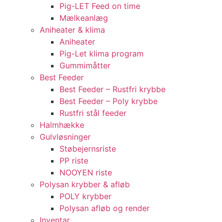
Pig-LET Feed on time
Mælkeanlæg
Aniheater & klima
Aniheater
Pig-Let klima program
Gummimåtter
Best Feeder
Best Feeder – Rustfri krybbe
Best Feeder – Poly krybbe
Rustfri stål feeder
Halmhække
Gulvløsninger
Støbejernsriste
PP riste
NOOYEN riste
Polysan krybber & afløb
POLY krybber
Polysan afløb og render
Inventar