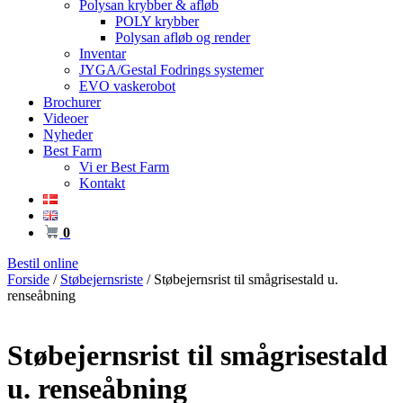
Polysan krybber & afløb
POLY krybber
Polysan afløb og render
Inventar
JYGA/Gestal Fodrings systemer
EVO vaskerobot
Brochurer
Videoer
Nyheder
Best Farm
Vi er Best Farm
Kontakt
0
Bestil online
Forside
/
Støbejernsriste
/ Støbejernsrist til smågrisestald u.
renseåbning
Støbejernsrist til smågrisestald
u. renseåbning