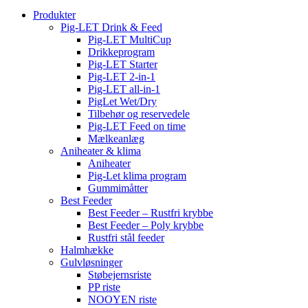
Produkter
Pig-LET Drink & Feed
Pig-LET MultiCup
Drikkeprogram
Pig-LET Starter
Pig-LET 2-in-1
Pig-LET all-in-1
PigLet Wet/Dry
Tilbehør og reservedele
Pig-LET Feed on time
Mælkeanlæg
Aniheater & klima
Aniheater
Pig-Let klima program
Gummimåtter
Best Feeder
Best Feeder – Rustfri krybbe
Best Feeder – Poly krybbe
Rustfri stål feeder
Halmhække
Gulvløsninger
Støbejernsriste
PP riste
NOOYEN riste