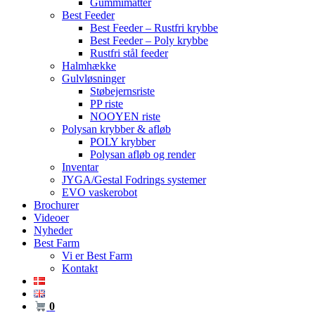
Gummimåtter
Best Feeder
Best Feeder – Rustfri krybbe
Best Feeder – Poly krybbe
Rustfri stål feeder
Halmhække
Gulvløsninger
Støbejernsriste
PP riste
NOOYEN riste
Polysan krybber & afløb
POLY krybber
Polysan afløb og render
Inventar
JYGA/Gestal Fodrings systemer
EVO vaskerobot
Brochurer
Videoer
Nyheder
Best Farm
Vi er Best Farm
Kontakt
0