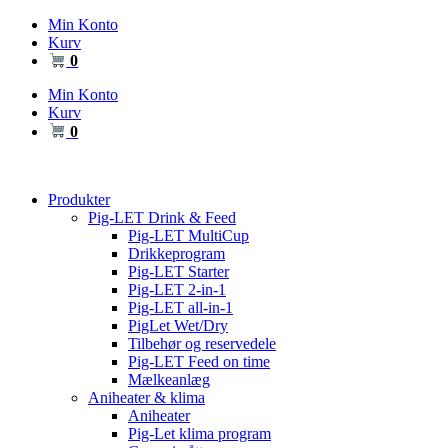
Videre
Min Konto
til
Kurv
indhold
0
Min Konto
Kurv
0
Produkter
Pig-LET Drink & Feed
Pig-LET MultiCup
Drikkeprogram
Pig-LET Starter
Pig-LET 2-in-1
Pig-LET all-in-1
PigLet Wet/Dry
Tilbehør og reservedele
Pig-LET Feed on time
Mælkeanlæg
Aniheater & klima
Aniheater
Pig-Let klima program