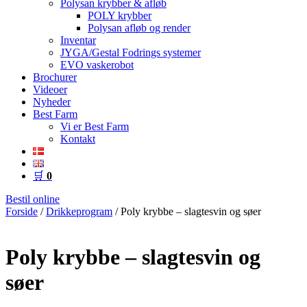
Polysan krybber & afløb
POLY krybber
Polysan afløb og render
Inventar
JYGA/Gestal Fodrings systemer
EVO vaskerobot
Brochurer
Videoer
Nyheder
Best Farm
Vi er Best Farm
Kontakt
🛒
0
Bestil online
Forside
/
Drikkeprogram
/ Poly krybbe – slagtesvin og søer
Poly krybbe – slagtesvin og
søer