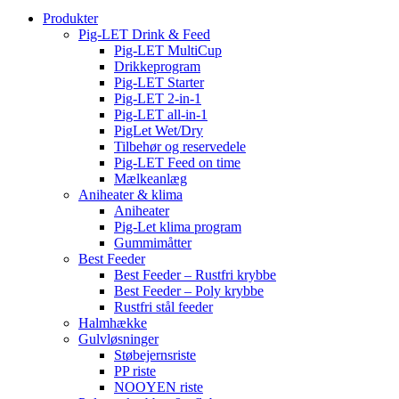
Produkter
Pig-LET Drink & Feed
Pig-LET MultiCup
Drikkeprogram
Pig-LET Starter
Pig-LET 2-in-1
Pig-LET all-in-1
PigLet Wet/Dry
Tilbehør og reservedele
Pig-LET Feed on time
Mælkeanlæg
Aniheater & klima
Aniheater
Pig-Let klima program
Gummimåtter
Best Feeder
Best Feeder – Rustfri krybbe
Best Feeder – Poly krybbe
Rustfri stål feeder
Halmhække
Gulvløsninger
Støbejernsriste
PP riste
NOOYEN riste