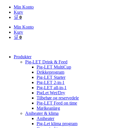
Videre
Min Konto
til
Kurv
indhold
🛒
0
Min Konto
Kurv
🛒
0
Produkter
Pig-LET Drink & Feed
Pig-LET MultiCup
Drikkeprogram
Pig-LET Starter
Pig-LET 2-in-1
Pig-LET all-in-1
PigLet Wet/Dry
Tilbehør og reservedele
Pig-LET Feed on time
Mælkeanlæg
Aniheater & klima
Aniheater
Pig-Let klima program