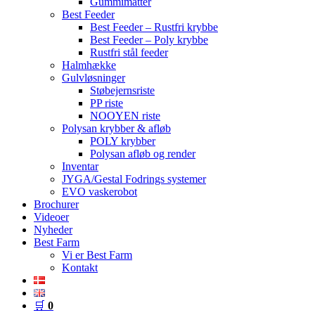
Gummimåtter
Best Feeder
Best Feeder – Rustfri krybbe
Best Feeder – Poly krybbe
Rustfri stål feeder
Halmhække
Gulvløsninger
Støbejernsriste
PP riste
NOOYEN riste
Polysan krybber & afløb
POLY krybber
Polysan afløb og render
Inventar
JYGA/Gestal Fodrings systemer
EVO vaskerobot
Brochurer
Videoer
Nyheder
Best Farm
Vi er Best Farm
Kontakt
🛒
0