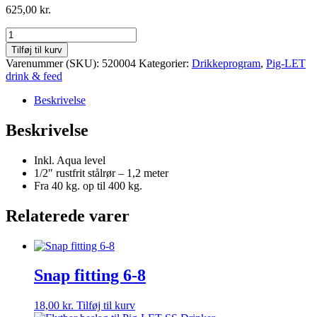
625,00
kr.
Poly
krybbe
Tilføj til kurv
-
Varenummer (SKU):
520004
Kategorier:
Drikkeprogram
,
Pig-LET
slagtesvin
drink & feed
og
søer
Beskrivelse
antal
Beskrivelse
Inkl. Aqua level
1/2″ rustfrit stålrør – 1,2 meter
Fra 40 kg. op til 400 kg.
Relaterede varer
Snap fitting 6-8
18,00
kr.
Tilføj til kurv