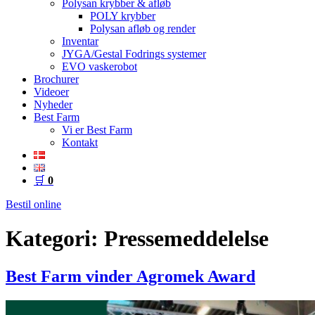
Polysan krybber & afløb
POLY krybber
Polysan afløb og render
Inventar
JYGA/Gestal Fodrings systemer
EVO vaskerobot
Brochurer
Videoer
Nyheder
Best Farm
Vi er Best Farm
Kontakt
🛒
0
Bestil online
Kategori:
Pressemeddelelse
Best Farm vinder Agromek Award