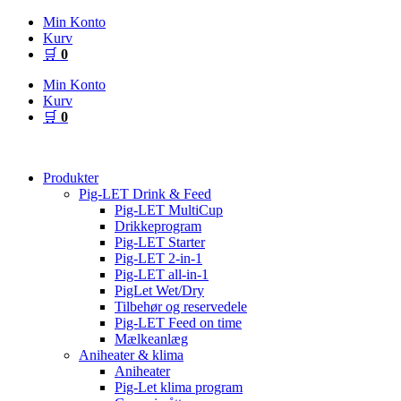
Videre
Min Konto
til
Kurv
indhold
🛒
0
Min Konto
Kurv
🛒
0
Produkter
Pig-LET Drink & Feed
Pig-LET MultiCup
Drikkeprogram
Pig-LET Starter
Pig-LET 2-in-1
Pig-LET all-in-1
PigLet Wet/Dry
Tilbehør og reservedele
Pig-LET Feed on time
Mælkeanlæg
Aniheater & klima
Aniheater
Pig-Let klima program