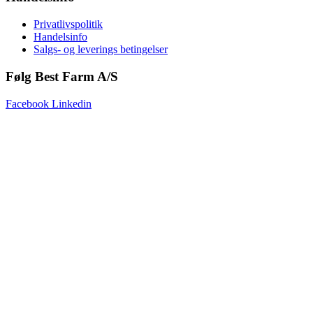
Privatlivspolitik
Handelsinfo
Salgs- og leverings betingelser
Følg Best Farm A/S
Facebook
Linkedin
Copyright © 2025 Best Farm A/S | Webdesign by
Netinspire