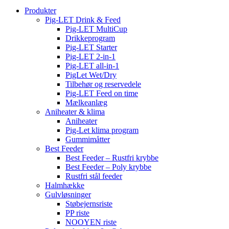
Produkter
Pig-LET Drink & Feed
Pig-LET MultiCup
Drikkeprogram
Pig-LET Starter
Pig-LET 2-in-1
Pig-LET all-in-1
PigLet Wet/Dry
Tilbehør og reservedele
Pig-LET Feed on time
Mælkeanlæg
Aniheater & klima
Aniheater
Pig-Let klima program
Gummimåtter
Best Feeder
Best Feeder – Rustfri krybbe
Best Feeder – Poly krybbe
Rustfri stål feeder
Halmhække
Gulvløsninger
Støbejernsriste
PP riste
NOOYEN riste