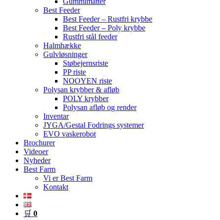
Gummimåtter
Best Feeder
Best Feeder – Rustfri krybbe
Best Feeder – Poly krybbe
Rustfri stål feeder
Halmhække
Gulvløsninger
Støbejernsriste
PP riste
NOOYEN riste
Polysan krybber & afløb
POLY krybber
Polysan afløb og render
Inventar
JYGA/Gestal Fodrings systemer
EVO vaskerobot
Brochurer
Videoer
Nyheder
Best Farm
Vi er Best Farm
Kontakt
🛒
0