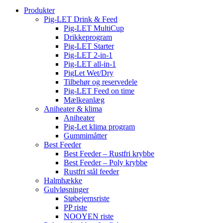
Produkter
Pig-LET Drink & Feed
Pig-LET MultiCup
Drikkeprogram
Pig-LET Starter
Pig-LET 2-in-1
Pig-LET all-in-1
PigLet Wet/Dry
Tilbehør og reservedele
Pig-LET Feed on time
Mælkeanlæg
Aniheater & klima
Aniheater
Pig-Let klima program
Gummimåtter
Best Feeder
Best Feeder – Rustfri krybbe
Best Feeder – Poly krybbe
Rustfri stål feeder
Halmhække
Gulvløsninger
Støbejernsriste
PP riste
NOOYEN riste