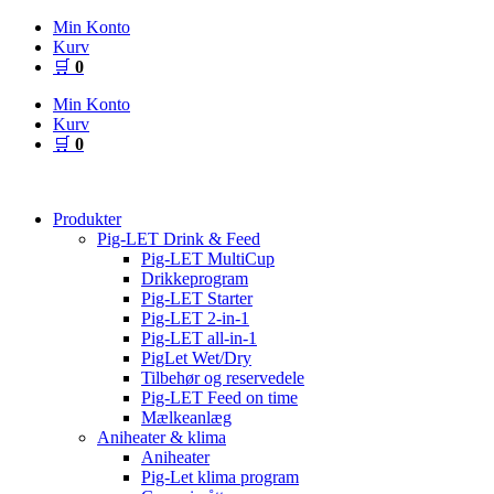
Videre
Min Konto
til
Kurv
indhold
🛒
0
Min Konto
Kurv
🛒
0
Produkter
Pig-LET Drink & Feed
Pig-LET MultiCup
Drikkeprogram
Pig-LET Starter
Pig-LET 2-in-1
Pig-LET all-in-1
PigLet Wet/Dry
Tilbehør og reservedele
Pig-LET Feed on time
Mælkeanlæg
Aniheater & klima
Aniheater
Pig-Let klima program