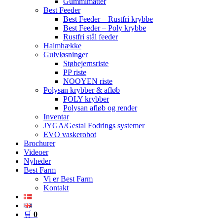
Gummimåtter
Best Feeder
Best Feeder – Rustfri krybbe
Best Feeder – Poly krybbe
Rustfri stål feeder
Halmhække
Gulvløsninger
Støbejernsriste
PP riste
NOOYEN riste
Polysan krybber & afløb
POLY krybber
Polysan afløb og render
Inventar
JYGA/Gestal Fodrings systemer
EVO vaskerobot
Brochurer
Videoer
Nyheder
Best Farm
Vi er Best Farm
Kontakt
🛒
0