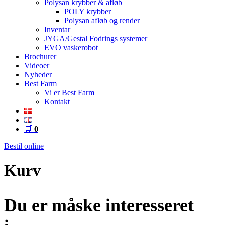
Polysan krybber & afløb
POLY krybber
Polysan afløb og render
Inventar
JYGA/Gestal Fodrings systemer
EVO vaskerobot
Brochurer
Videoer
Nyheder
Best Farm
Vi er Best Farm
Kontakt
🛒
0
Bestil online
Kurv
Du er måske interesseret