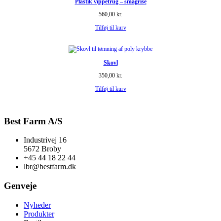
Plastik vippetrug – smågrise
560,00
kr.
Tilføj til kurv
Skovl
350,00
kr.
Tilføj til kurv
Best Farm A/S
Industrivej 16
5672 Broby
+45 44 18 22 44
lbr@bestfarm.dk
Genveje
Nyheder
Produkter