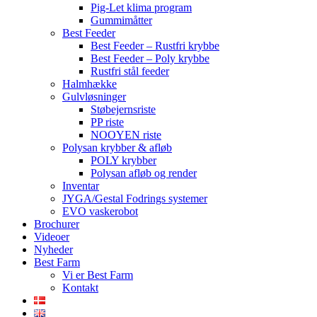
Pig-Let klima program
Gummimåtter
Best Feeder
Best Feeder – Rustfri krybbe
Best Feeder – Poly krybbe
Rustfri stål feeder
Halmhække
Gulvløsninger
Støbejernsriste
PP riste
NOOYEN riste
Polysan krybber & afløb
POLY krybber
Polysan afløb og render
Inventar
JYGA/Gestal Fodrings systemer
EVO vaskerobot
Brochurer
Videoer
Nyheder
Best Farm
Vi er Best Farm
Kontakt