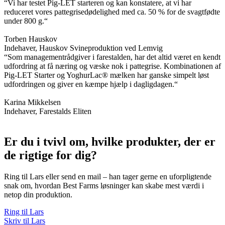
“Vi har testet Pig-LET starteren og kan konstatere, at vi har
reduceret vores pattegrisedødelighed med ca. 50 % for de svagtfødte
under 800 g.“
Torben Hauskov
Indehaver, Hauskov Svineproduktion ved Lemvig
“Som managementrådgiver i farestalden, har det altid været en kendt
udfordring at få næring og væske nok i pattegrise. Kombinationen af
Pig-LET Starter og YoghurLac® mælken har ganske simpelt løst
udfordringen og giver en kæmpe hjælp i dagligdagen.“
Karina Mikkelsen
Indehaver, Farestalds Eliten
Er du i tvivl om, hvilke produkter, der er
de rigtige for dig?
Ring til Lars eller send en mail – han tager gerne en uforpligtende
snak om, hvordan Best Farms løsninger kan skabe mest værdi i
netop din produktion.
Ring til Lars
Skriv til Lars