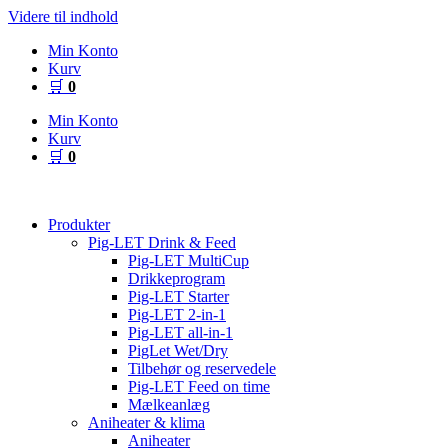
Videre til indhold
Min Konto
Kurv
🛒
0
Min Konto
Kurv
🛒
0
Produkter
Pig-LET Drink & Feed
Pig-LET MultiCup
Drikkeprogram
Pig-LET Starter
Pig-LET 2-in-1
Pig-LET all-in-1
PigLet Wet/Dry
Tilbehør og reservedele
Pig-LET Feed on time
Mælkeanlæg
Aniheater & klima
Aniheater