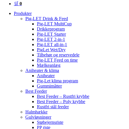
🛒
0
Produkter
Pig-LET Drink & Feed
Pig-LET MultiCup
Drikkeprogram
Pig-LET Starter
Pig-LET 2-in-1
Pig-LET all-in-1
PigLet Wet/Dry
Tilbehør og reservedele
Pig-LET Feed on time
Mælkeanlæg
Aniheater & klima
Aniheater
Pig-Let klima program
Gummimåtter
Best Feeder
Best Feeder – Rustfri krybbe
Best Feeder – Poly krybbe
Rustfri stål feeder
Halmhække
Gulvløsninger
Støbejernsriste
PP riste