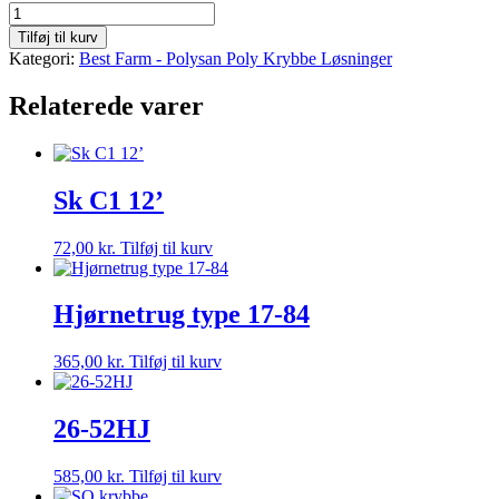
10-
35G
Tilføj til kurv
Vægt:
Kategori:
Best Farm - Polysan Poly Krybbe Løsninger
23,0
kg
Relaterede varer
antal
Sk C1 12’
72,00
kr.
Tilføj til kurv
Hjørnetrug type 17-84
365,00
kr.
Tilføj til kurv
26-52HJ
585,00
kr.
Tilføj til kurv