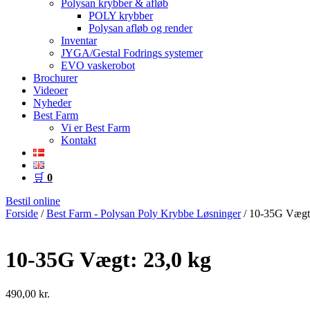
Polysan krybber & afløb
POLY krybber
Polysan afløb og render
Inventar
JYGA/Gestal Fodrings systemer
EVO vaskerobot
Brochurer
Videoer
Nyheder
Best Farm
Vi er Best Farm
Kontakt
🛒
0
Bestil online
Forside
/
Best Farm - Polysan Poly Krybbe Løsninger
/ 10-35G Vægt:
10-35G Vægt: 23,0 kg
490,00
kr.