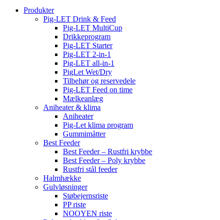
Produkter
Pig-LET Drink & Feed
Pig-LET MultiCup
Drikkeprogram
Pig-LET Starter
Pig-LET 2-in-1
Pig-LET all-in-1
PigLet Wet/Dry
Tilbehør og reservedele
Pig-LET Feed on time
Mælkeanlæg
Aniheater & klima
Aniheater
Pig-Let klima program
Gummimåtter
Best Feeder
Best Feeder – Rustfri krybbe
Best Feeder – Poly krybbe
Rustfri stål feeder
Halmhække
Gulvløsninger
Støbejernsriste
PP riste
NOOYEN riste