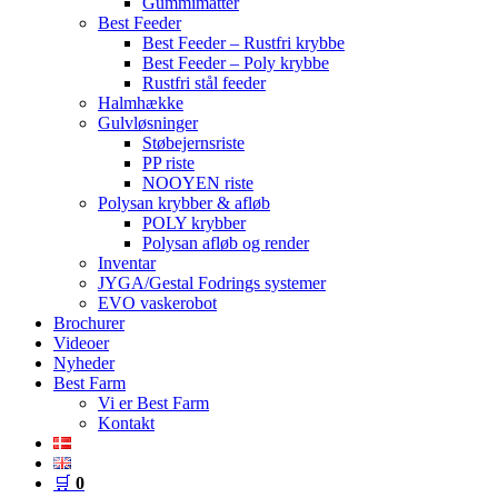
Gummimåtter
Best Feeder
Best Feeder – Rustfri krybbe
Best Feeder – Poly krybbe
Rustfri stål feeder
Halmhække
Gulvløsninger
Støbejernsriste
PP riste
NOOYEN riste
Polysan krybber & afløb
POLY krybber
Polysan afløb og render
Inventar
JYGA/Gestal Fodrings systemer
EVO vaskerobot
Brochurer
Videoer
Nyheder
Best Farm
Vi er Best Farm
Kontakt
🛒
0