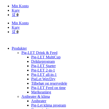
Videre
Min Konto
til
Kurv
indhold
🛒
0
Min Konto
Kurv
🛒
0
Produkter
Pig-LET Drink & Feed
Pig-LET MultiCup
Drikkeprogram
Pig-LET Starter
Pig-LET 2-in-1
Pig-LET all-in-1
PigLet Wet/Dry
Tilbehør og reservedele
Pig-LET Feed on time
Mælkeanlæg
Aniheater & klima
Aniheater
Pig-Let klima program