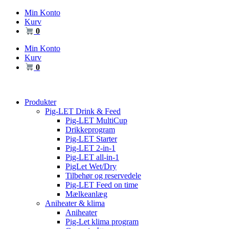
Videre
Min Konto
til
Kurv
indhold
0
Min Konto
Kurv
0
Produkter
Pig-LET Drink & Feed
Pig-LET MultiCup
Drikkeprogram
Pig-LET Starter
Pig-LET 2-in-1
Pig-LET all-in-1
PigLet Wet/Dry
Tilbehør og reservedele
Pig-LET Feed on time
Mælkeanlæg
Aniheater & klima
Aniheater
Pig-Let klima program