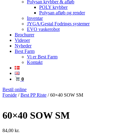
Polysan krybber & afløb
POLY krybber
Polysan afløb og render
Inventar
JYGA/Gestal Fodrings systemer
EVO vaskerobot
Brochurer
Videoer
Nyheder
Best Farm
Vi er Best Farm
Kontakt
0
Bestil online
Forside
/
Best PP Riste
/ 60×40 SOW SM
60×40 SOW SM
84,00
kr.