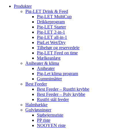
Produkter
Pig-LET Drink & Feed
Pig-LET MultiCup
Drikkeprogram
Pig-LET Starter
Pig-LET 2-in-1
Pig-LET all-in-1
PigLet Wet/Dry
Tilbehør og reservedele
Pig-LET Feed on time
Mælkeanlæg
Aniheater & klima
Aniheater
Pig-Let klima program
Gummimåtter
Best Feeder
Best Feeder – Rustfri krybbe
Best Feeder – Poly krybbe
Rustfri stål feeder
Halmhække
Gulvløsninger
Støbejernsriste
PP riste
NOOYEN riste