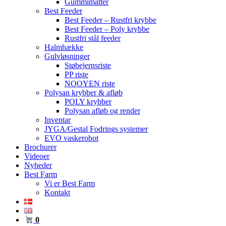
Gummimåtter
Best Feeder
Best Feeder – Rustfri krybbe
Best Feeder – Poly krybbe
Rustfri stål feeder
Halmhække
Gulvløsninger
Støbejernsriste
PP riste
NOOYEN riste
Polysan krybber & afløb
POLY krybber
Polysan afløb og render
Inventar
JYGA/Gestal Fodrings systemer
EVO vaskerobot
Brochurer
Videoer
Nyheder
Best Farm
Vi er Best Farm
Kontakt
0