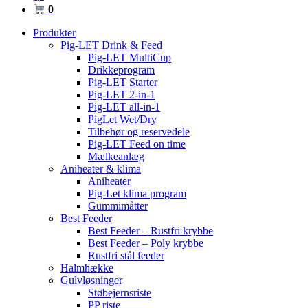
0
Produkter
Pig-LET Drink & Feed
Pig-LET MultiCup
Drikkeprogram
Pig-LET Starter
Pig-LET 2-in-1
Pig-LET all-in-1
PigLet Wet/Dry
Tilbehør og reservedele
Pig-LET Feed on time
Mælkeanlæg
Aniheater & klima
Aniheater
Pig-Let klima program
Gummimåtter
Best Feeder
Best Feeder – Rustfri krybbe
Best Feeder – Poly krybbe
Rustfri stål feeder
Halmhække
Gulvløsninger
Støbejernsriste
PP riste