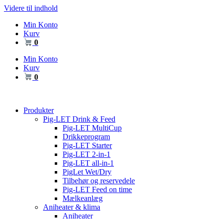
Videre til indhold
Min Konto
Kurv
0
Min Konto
Kurv
0
Produkter
Pig-LET Drink & Feed
Pig-LET MultiCup
Drikkeprogram
Pig-LET Starter
Pig-LET 2-in-1
Pig-LET all-in-1
PigLet Wet/Dry
Tilbehør og reservedele
Pig-LET Feed on time
Mælkeanlæg
Aniheater & klima
Aniheater