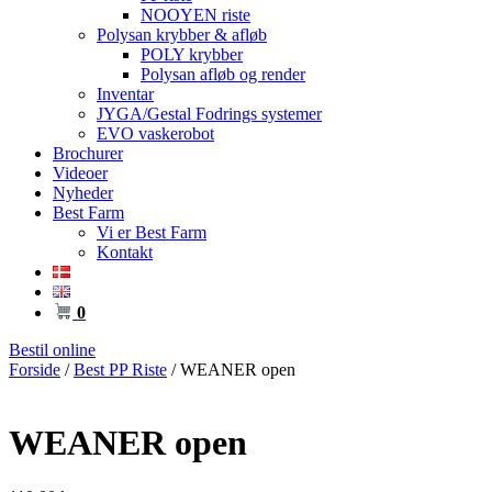
NOOYEN riste
Polysan krybber & afløb
POLY krybber
Polysan afløb og render
Inventar
JYGA/Gestal Fodrings systemer
EVO vaskerobot
Brochurer
Videoer
Nyheder
Best Farm
Vi er Best Farm
Kontakt
0
Bestil online
Forside
/
Best PP Riste
/ WEANER open
WEANER open