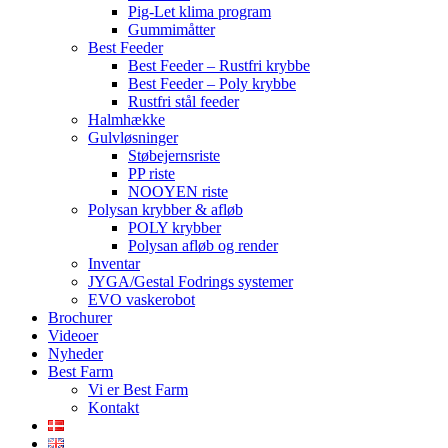
Pig-Let klima program
Gummimåtter
Best Feeder
Best Feeder – Rustfri krybbe
Best Feeder – Poly krybbe
Rustfri stål feeder
Halmhække
Gulvløsninger
Støbejernsriste
PP riste
NOOYEN riste
Polysan krybber & afløb
POLY krybber
Polysan afløb og render
Inventar
JYGA/Gestal Fodrings systemer
EVO vaskerobot
Brochurer
Videoer
Nyheder
Best Farm
Vi er Best Farm
Kontakt