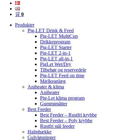
🛒
0
Produkter
Pig-LET Drink & Feed
Pig-LET MultiCup
Drikkeprogram
Pig-LET Starter
Pig-LET 2-in-1
Pig-LET all-in-1
PigLet Wet/Dry
Tilbehør og reservedele
Pig-LET Feed on time
Mælkeanlæg
Aniheater & klima
Aniheater
Pig-Let klima program
Gummimåtter
Best Feeder
Best Feeder – Rustfri krybbe
Best Feeder – Poly krybbe
Rustfri stål feeder
Halmhække
Gulvløsninger