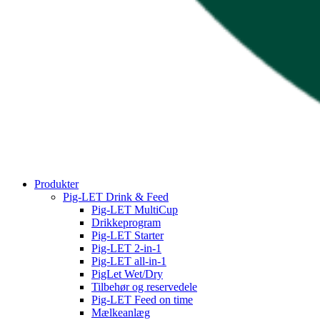
Produkter
Pig-LET Drink & Feed
Pig-LET MultiCup
Drikkeprogram
Pig-LET Starter
Pig-LET 2-in-1
Pig-LET all-in-1
PigLet Wet/Dry
Tilbehør og reservedele
Pig-LET Feed on time
Mælkeanlæg