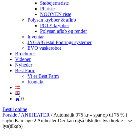
Støbejernsriste
PP riste
NOOYEN riste
Polysan krybber & afløb
POLY krybber
Polysan afløb og render
Inventar
JYGA/Gestal Fodrings systemer
EVO vaskerobot
Brochurer
Videoer
Nyheder
Best Farm
Vi er Best Farm
Kontakt
🛒
0
Bestil online
Forside
/
ANIHEATER
/ Automatik 975 kr – spar op til 75 % i
strøm Kan tage 2 Aniheater Der kan også tilsluttes lys direkte – se
lys(tilkøb)