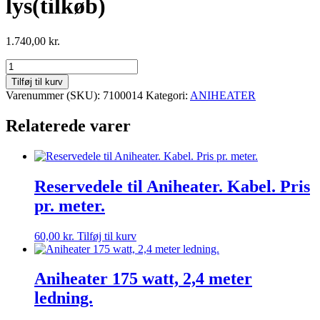
lys(tilkøb)
1.740,00
kr.
Automatik
975
Tilføj til kurv
kr
Varenummer (SKU):
7100014
Kategori:
ANIHEATER
–
spar
Relaterede varer
op
til
75
%
i
Reservedele til Aniheater. Kabel. Pris
strøm
pr. meter.
Kan
tage
2
60,00
kr.
Tilføj til kurv
Aniheater
Der
kan
Aniheater 175 watt, 2,4 meter
også
ledning.
tilsluttes
lys