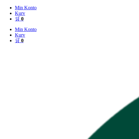
Videre
Min Konto
til
Kurv
indhold
🛒
0
Min Konto
Kurv
🛒
0