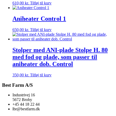
direkte
610,00
kr.
Tilføj til kurv
–
se
lys(tilkøb)
Aniheater Control 1
antal
650,00
kr.
Tilføj til kurv
Stolper med ANI-plade Stolpe H. 80
med fod og plade, som passer til
aniheater dob. Control
350,00
kr.
Tilføj til kurv
Best Farm A/S
Industrivej 16
5672 Broby
+45 44 18 22 44
lbr@bestfarm.dk