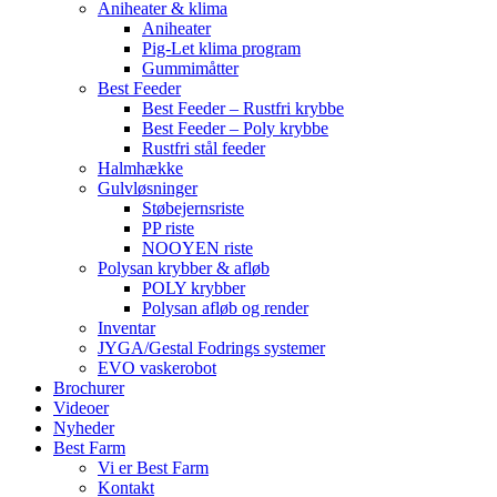
Aniheater & klima
Aniheater
Pig-Let klima program
Gummimåtter
Best Feeder
Best Feeder – Rustfri krybbe
Best Feeder – Poly krybbe
Rustfri stål feeder
Halmhække
Gulvløsninger
Støbejernsriste
PP riste
NOOYEN riste
Polysan krybber & afløb
POLY krybber
Polysan afløb og render
Inventar
JYGA/Gestal Fodrings systemer
EVO vaskerobot
Brochurer
Videoer
Nyheder
Best Farm
Vi er Best Farm
Kontakt