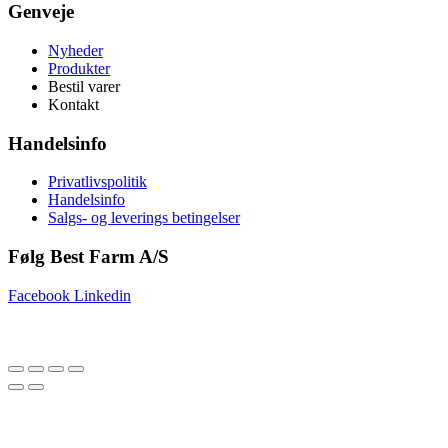
Genveje
Nyheder
Produkter
Bestil varer
Kontakt
Handelsinfo
Privatlivspolitik
Handelsinfo
Salgs- og leverings betingelser
Følg Best Farm A/S
Facebook
Linkedin
Copyright © 2025 Best Farm A/S | Webdesign by
Netinspire