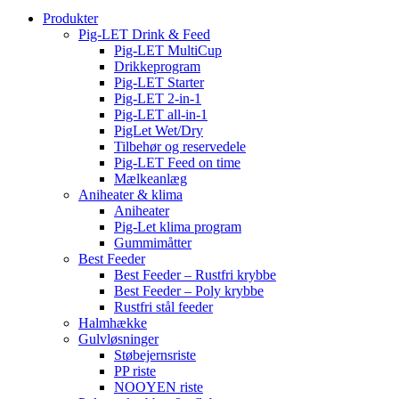
Produkter
Pig-LET Drink & Feed
Pig-LET MultiCup
Drikkeprogram
Pig-LET Starter
Pig-LET 2-in-1
Pig-LET all-in-1
PigLet Wet/Dry
Tilbehør og reservedele
Pig-LET Feed on time
Mælkeanlæg
Aniheater & klima
Aniheater
Pig-Let klima program
Gummimåtter
Best Feeder
Best Feeder – Rustfri krybbe
Best Feeder – Poly krybbe
Rustfri stål feeder
Halmhække
Gulvløsninger
Støbejernsriste
PP riste
NOOYEN riste