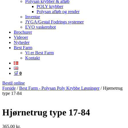
Polysan krybber & afløb
POLY krybber
Polysan afløb og render
Inventar
JYGA/Gestal Fodrings systemer
EVO vaskerobot
Brochurer
Videoer
Nyheder
Best Farm
Vi er Best Farm
Kontakt
🛒
0
Bestil online
Forside
/
Best Farm - Polysan Poly Krybbe Løsninger
/ Hjørnetrug
type 17-84
Hjørnetrug type 17-84
365,00
kr.