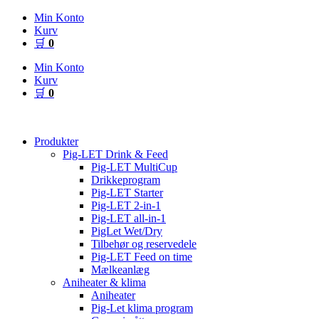
Videre
Min Konto
til
Kurv
indhold
🛒
0
Min Konto
Kurv
🛒
0
Produkter
Pig-LET Drink & Feed
Pig-LET MultiCup
Drikkeprogram
Pig-LET Starter
Pig-LET 2-in-1
Pig-LET all-in-1
PigLet Wet/Dry
Tilbehør og reservedele
Pig-LET Feed on time
Mælkeanlæg
Aniheater & klima
Aniheater
Pig-Let klima program