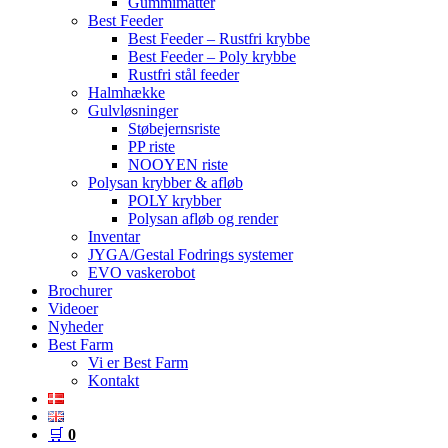
Gummimåtter
Best Feeder
Best Feeder – Rustfri krybbe
Best Feeder – Poly krybbe
Rustfri stål feeder
Halmhække
Gulvløsninger
Støbejernsriste
PP riste
NOOYEN riste
Polysan krybber & afløb
POLY krybber
Polysan afløb og render
Inventar
JYGA/Gestal Fodrings systemer
EVO vaskerobot
Brochurer
Videoer
Nyheder
Best Farm
Vi er Best Farm
Kontakt
🛒
0