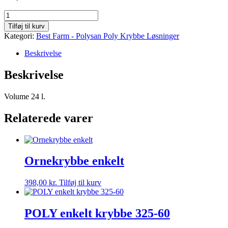
Hjørnetrug
type
Tilføj til kurv
17-
Kategori:
Best Farm - Polysan Poly Krybbe Løsninger
84
antal
Beskrivelse
Beskrivelse
Volume 24 l.
Relaterede varer
Ornekrybbe enkelt
398,00
kr.
Tilføj til kurv
POLY enkelt krybbe 325-60