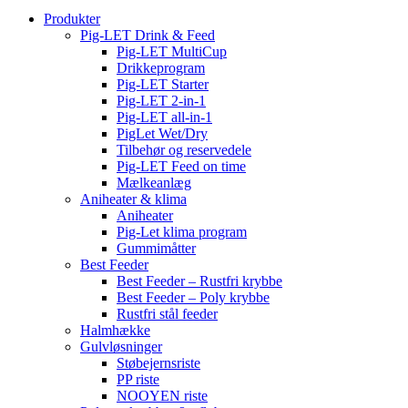
Produkter
Pig-LET Drink & Feed
Pig-LET MultiCup
Drikkeprogram
Pig-LET Starter
Pig-LET 2-in-1
Pig-LET all-in-1
PigLet Wet/Dry
Tilbehør og reservedele
Pig-LET Feed on time
Mælkeanlæg
Aniheater & klima
Aniheater
Pig-Let klima program
Gummimåtter
Best Feeder
Best Feeder – Rustfri krybbe
Best Feeder – Poly krybbe
Rustfri stål feeder
Halmhække
Gulvløsninger
Støbejernsriste
PP riste
NOOYEN riste