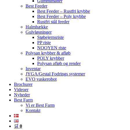
Gummimåtter
Best Feeder
Best Feeder – Rustfri krybbe
Best Feeder – Poly krybbe
Rustfri stål feeder
Halmhække
Gulvløsninger
Støbejernsriste
PP riste
NOOYEN riste
Polysan krybber & afløb
POLY krybber
Polysan afløb og render
Inventar
JYGA/Gestal Fodrings systemer
EVO vaskerobot
Brochurer
Videoer
Nyheder
Best Farm
Vi er Best Farm
Kontakt
🛒
0