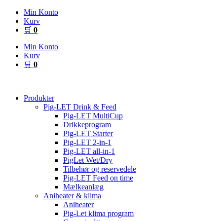
Videre
Min Konto
til
Kurv
indhold
🛒
0
Min Konto
Kurv
🛒
0
Produkter
Pig-LET Drink & Feed
Pig-LET MultiCup
Drikkeprogram
Pig-LET Starter
Pig-LET 2-in-1
Pig-LET all-in-1
PigLet Wet/Dry
Tilbehør og reservedele
Pig-LET Feed on time
Mælkeanlæg
Aniheater & klima
Aniheater
Pig-Let klima program