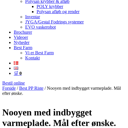
Polysan krybber & afløb
POLY krybber
Polysan afløb og render
Inventar
JYGA/Gestal Fodrings systemer
EVO vaskerobot
Brochurer
Videoer
Nyheder
Best Farm
Vi er Best Farm
Kontakt
🛒
0
Bestil online
Forside
/
Best PP Riste
/ Nooyen med indbygget varmeplade. Mål
efter ønske.
Nooyen med indbygget
varmeplade. Mål efter ønske.