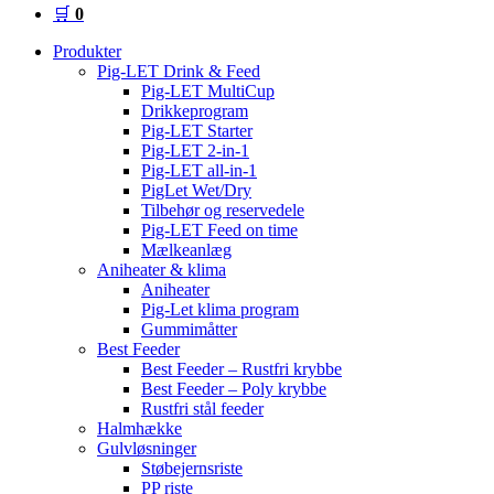
🛒
0
Produkter
Pig-LET Drink & Feed
Pig-LET MultiCup
Drikkeprogram
Pig-LET Starter
Pig-LET 2-in-1
Pig-LET all-in-1
PigLet Wet/Dry
Tilbehør og reservedele
Pig-LET Feed on time
Mælkeanlæg
Aniheater & klima
Aniheater
Pig-Let klima program
Gummimåtter
Best Feeder
Best Feeder – Rustfri krybbe
Best Feeder – Poly krybbe
Rustfri stål feeder
Halmhække
Gulvløsninger
Støbejernsriste
PP riste