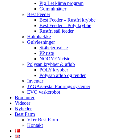
Pig-Let klima program
Gummimåtter
Best Feeder
Best Feeder – Rustfri krybbe
Best Feeder – Poly krybbe
Rustfri stål feeder
Halmhække
Gulvløsninger
Støbejernsriste
PP riste
NOOYEN riste
Polysan krybber & afløb
POLY krybber
Polysan afløb og render
Inventar
JYGA/Gestal Fodrings systemer
EVO vaskerobot
Brochurer
Videoer
Nyheder
Best Farm
Vi er Best Farm
Kontakt