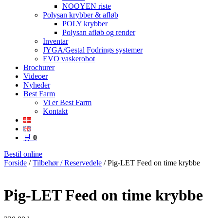
NOOYEN riste
Polysan krybber & afløb
POLY krybber
Polysan afløb og render
Inventar
JYGA/Gestal Fodrings systemer
EVO vaskerobot
Brochurer
Videoer
Nyheder
Best Farm
Vi er Best Farm
Kontakt
🛒
0
Bestil online
Forside
/
Tilbehør / Reservedele
/ Pig-LET Feed on time krybbe
Pig-LET Feed on time krybbe