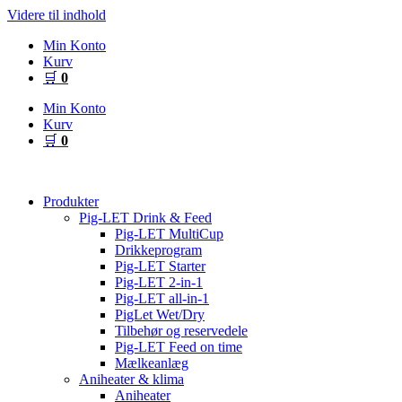
Videre til indhold
Min Konto
Kurv
🛒
0
Min Konto
Kurv
🛒
0
Produkter
Pig-LET Drink & Feed
Pig-LET MultiCup
Drikkeprogram
Pig-LET Starter
Pig-LET 2-in-1
Pig-LET all-in-1
PigLet Wet/Dry
Tilbehør og reservedele
Pig-LET Feed on time
Mælkeanlæg
Aniheater & klima
Aniheater