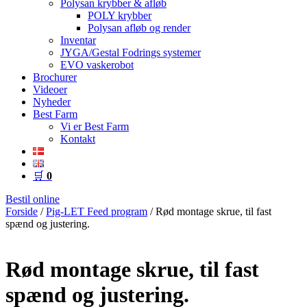
Polysan krybber & afløb
POLY krybber
Polysan afløb og render
Inventar
JYGA/Gestal Fodrings systemer
EVO vaskerobot
Brochurer
Videoer
Nyheder
Best Farm
Vi er Best Farm
Kontakt
🛒
0
Bestil online
Forside
/
Pig-LET Feed program
/ Rød montage skrue, til fast
spænd og justering.
Rød montage skrue, til fast
spænd og justering.