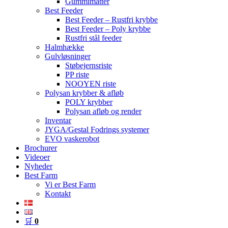
Gummimåtter
Best Feeder
Best Feeder – Rustfri krybbe
Best Feeder – Poly krybbe
Rustfri stål feeder
Halmhække
Gulvløsninger
Støbejernsriste
PP riste
NOOYEN riste
Polysan krybber & afløb
POLY krybber
Polysan afløb og render
Inventar
JYGA/Gestal Fodrings systemer
EVO vaskerobot
Brochurer
Videoer
Nyheder
Best Farm
Vi er Best Farm
Kontakt
🛒
0