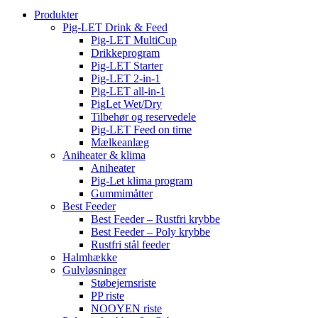
Produkter
Pig-LET Drink & Feed
Pig-LET MultiCup
Drikkeprogram
Pig-LET Starter
Pig-LET 2-in-1
Pig-LET all-in-1
PigLet Wet/Dry
Tilbehør og reservedele
Pig-LET Feed on time
Mælkeanlæg
Aniheater & klima
Aniheater
Pig-Let klima program
Gummimåtter
Best Feeder
Best Feeder – Rustfri krybbe
Best Feeder – Poly krybbe
Rustfri stål feeder
Halmhække
Gulvløsninger
Støbejernsriste
PP riste
NOOYEN riste