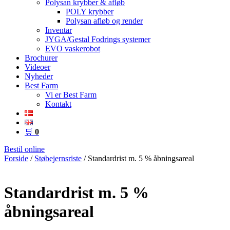
Polysan krybber & afløb
POLY krybber
Polysan afløb og render
Inventar
JYGA/Gestal Fodrings systemer
EVO vaskerobot
Brochurer
Videoer
Nyheder
Best Farm
Vi er Best Farm
Kontakt
🛒
0
Bestil online
Forside
/
Støbejernsriste
/ Standardrist m. 5 % åbningsareal
Standardrist m. 5 %
åbningsareal