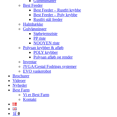
Gummimåtter
Best Feeder
Best Feeder – Rustfri krybbe
Best Feeder – Poly krybbe
Rustfri stål feeder
Halmhække
Gulvløsninger
Støbejernsriste
PP riste
NOOYEN riste
Polysan krybber & afløb
POLY krybber
Polysan afløb og render
Inventar
JYGA/Gestal Fodrings systemer
EVO vaskerobot
Brochurer
Videoer
Nyheder
Best Farm
Vi er Best Farm
Kontakt
🛒
0