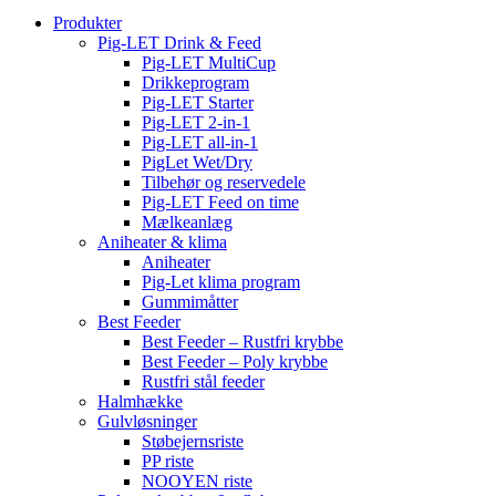
Produkter
Pig-LET Drink & Feed
Pig-LET MultiCup
Drikkeprogram
Pig-LET Starter
Pig-LET 2-in-1
Pig-LET all-in-1
PigLet Wet/Dry
Tilbehør og reservedele
Pig-LET Feed on time
Mælkeanlæg
Aniheater & klima
Aniheater
Pig-Let klima program
Gummimåtter
Best Feeder
Best Feeder – Rustfri krybbe
Best Feeder – Poly krybbe
Rustfri stål feeder
Halmhække
Gulvløsninger
Støbejernsriste
PP riste
NOOYEN riste