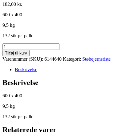
182,00
kr.
600 x 400
9,5 kg
132 stk pr. palle
Standardrist
m.
Tilføj til kurv
5
Varenummer (SKU):
6144640
Kategori:
Støbejernsriste
%
åbningsareal
Beskrivelse
antal
Beskrivelse
600 x 400
9,5 kg
132 stk pr. palle
Relaterede varer