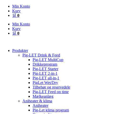
Videre
Min Konto
til
Kurv
indhold
🛒
0
Min Konto
Kurv
🛒
0
Produkter
Pig-LET Drink & Feed
Pig-LET MultiCup
Drikkeprogram
Pig-LET Starter
Pig-LET 2-in-1
Pig-LET all-in-1
PigLet Wet/Dry
Tilbehør og reservedele
Pig-LET Feed on time
Mælkeanlæg
Aniheater & klima
Aniheater
Pig-Let klima program