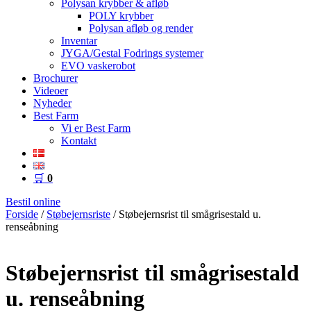
Polysan krybber & afløb
POLY krybber
Polysan afløb og render
Inventar
JYGA/Gestal Fodrings systemer
EVO vaskerobot
Brochurer
Videoer
Nyheder
Best Farm
Vi er Best Farm
Kontakt
🛒
0
Bestil online
Forside
/
Støbejernsriste
/ Støbejernsrist til smågrisestald u.
renseåbning
Støbejernsrist til smågrisestald
u. renseåbning