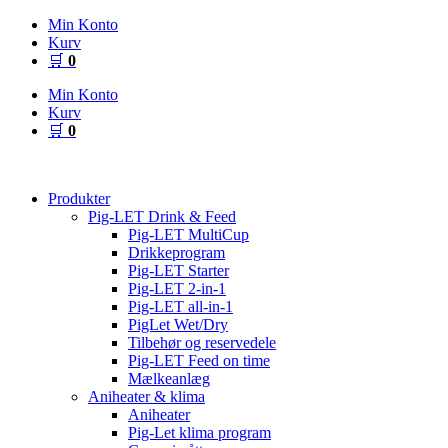
Videre
Min Konto
til
Kurv
indhold
🛒
0
Min Konto
Kurv
🛒
0
Produkter
Pig-LET Drink & Feed
Pig-LET MultiCup
Drikkeprogram
Pig-LET Starter
Pig-LET 2-in-1
Pig-LET all-in-1
PigLet Wet/Dry
Tilbehør og reservedele
Pig-LET Feed on time
Mælkeanlæg
Aniheater & klima
Aniheater
Pig-Let klima program