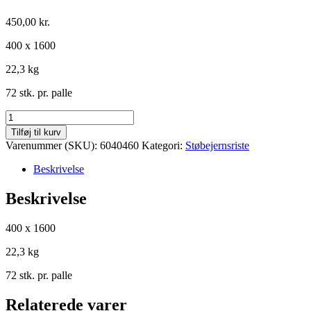
450,00
kr.
400 x 1600
22,3 kg
72 stk. pr. palle
Støbejernsrist
til
Tilføj til kurv
smågrisestald
Varenummer (SKU):
6040460
Kategori:
Støbejernsriste
u.
renseåbning
Beskrivelse
antal
Beskrivelse
400 x 1600
22,3 kg
72 stk. pr. palle
Relaterede varer