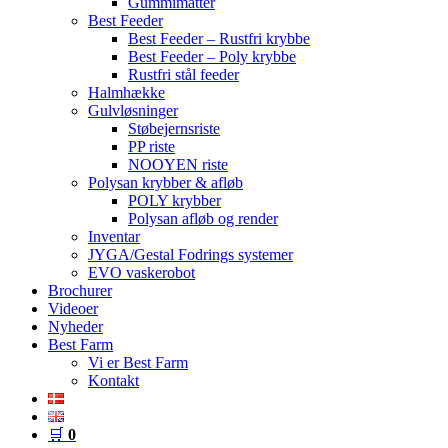
Gummimåtter
Best Feeder
Best Feeder – Rustfri krybbe
Best Feeder – Poly krybbe
Rustfri stål feeder
Halmhække
Gulvløsninger
Støbejernsriste
PP riste
NOOYEN riste
Polysan krybber & afløb
POLY krybber
Polysan afløb og render
Inventar
JYGA/Gestal Fodrings systemer
EVO vaskerobot
Brochurer
Videoer
Nyheder
Best Farm
Vi er Best Farm
Kontakt
🛒
0