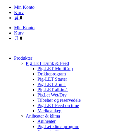
Videre
Min Konto
til
Kurv
indhold
🛒
0
Min Konto
Kurv
🛒
0
Produkter
Pig-LET Drink & Feed
Pig-LET MultiCup
Drikkeprogram
Pig-LET Starter
Pig-LET 2-in-1
Pig-LET all-in-1
PigLet Wet/Dry
Tilbehør og reservedele
Pig-LET Feed on time
Mælkeanlæg
Aniheater & klima
Aniheater
Pig-Let klima program