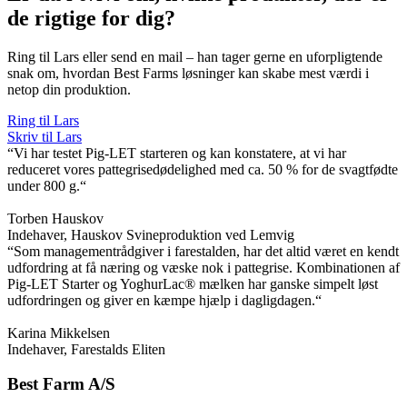
de rigtige for dig?
Ring til Lars eller send en mail – han tager gerne en uforpligtende
snak om, hvordan Best Farms løsninger kan skabe mest værdi i
netop din produktion.
Ring til Lars
Skriv til Lars
“Vi har testet Pig-LET starteren og kan konstatere, at vi har
reduceret vores pattegrisedødelighed med ca. 50 % for de svagtfødte
under 800 g.“
Torben Hauskov
Indehaver, Hauskov Svineproduktion ved Lemvig
“Som managementrådgiver i farestalden, har det altid været en kendt
udfordring at få næring og væske nok i pattegrise. Kombinationen af
Pig-LET Starter og YoghurLac® mælken har ganske simpelt løst
udfordringen og giver en kæmpe hjælp i dagligdagen.“
Karina Mikkelsen
Indehaver, Farestalds Eliten
Best Farm A/S