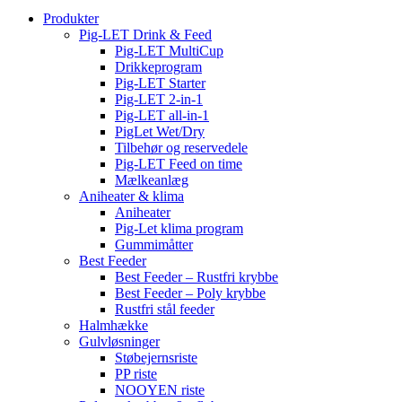
Produkter
Pig-LET Drink & Feed
Pig-LET MultiCup
Drikkeprogram
Pig-LET Starter
Pig-LET 2-in-1
Pig-LET all-in-1
PigLet Wet/Dry
Tilbehør og reservedele
Pig-LET Feed on time
Mælkeanlæg
Aniheater & klima
Aniheater
Pig-Let klima program
Gummimåtter
Best Feeder
Best Feeder – Rustfri krybbe
Best Feeder – Poly krybbe
Rustfri stål feeder
Halmhække
Gulvløsninger
Støbejernsriste
PP riste
NOOYEN riste