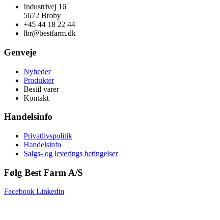
Industrivej 16
5672 Broby
+45 44 18 22 44
lbr@bestfarm.dk
Genveje
Nyheder
Produkter
Bestil varer
Kontakt
Handelsinfo
Privatlivspolitik
Handelsinfo
Salgs- og leverings betingelser
Følg Best Farm A/S
Facebook
Linkedin
Copyright © 2025 Best Farm A/S | Webdesign by
Netinspire