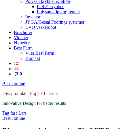
Polysan krybber & afløb
POLY krybber
Polysan afløb og render
Inventar
JYGA/Gestal Fodrings systemer
EVO vaskerobot
Brochurer
Videoer
Nyheder
Best Farm
Vi er Best Farm
Kontakt
🛒
0
Bestil online
Div. produkter Pig-LET Drink
Innovative Design for better results
Tag fat i Lars
Bestil online