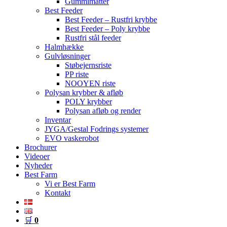
Gummimåtter
Best Feeder
Best Feeder – Rustfri krybbe
Best Feeder – Poly krybbe
Rustfri stål feeder
Halmhække
Gulvløsninger
Støbejernsriste
PP riste
NOOYEN riste
Polysan krybber & afløb
POLY krybber
Polysan afløb og render
Inventar
JYGA/Gestal Fodrings systemer
EVO vaskerobot
Brochurer
Videoer
Nyheder
Best Farm
Vi er Best Farm
Kontakt
🛒
0