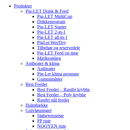
Produkter
Pig-LET Drink & Feed
Pig-LET MultiCup
Drikkeprogram
Pig-LET Starter
Pig-LET 2-in-1
Pig-LET all-in-1
PigLet Wet/Dry
Tilbehør og reservedele
Pig-LET Feed on time
Mælkeanlæg
Aniheater & klima
Aniheater
Pig-Let klima program
Gummimåtter
Best Feeder
Best Feeder – Rustfri krybbe
Best Feeder – Poly krybbe
Rustfri stål feeder
Halmhække
Gulvløsninger
Støbejernsriste
PP riste
NOOYEN riste