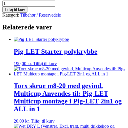
Plastflaske,
1
Tilføj til kurv
L
Kategori:
Tilbehør / Reservedele
med
gevind
Relaterede varer
antal
Pig-LET Starter polykrybbe
190,00
kr.
Tilføj til kurv
Torx skrue m8-20 med gevind,
Multicup Anvendes til: Pig-LET
Multicup montage i Pig-LET 2in1 og
ALL in 1
20,00
kr.
Tilføj til kurv