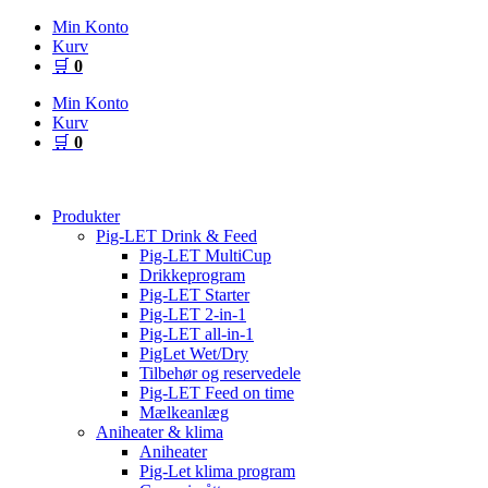
Videre
Min Konto
til
Kurv
indhold
🛒
0
Min Konto
Kurv
🛒
0
Produkter
Pig-LET Drink & Feed
Pig-LET MultiCup
Drikkeprogram
Pig-LET Starter
Pig-LET 2-in-1
Pig-LET all-in-1
PigLet Wet/Dry
Tilbehør og reservedele
Pig-LET Feed on time
Mælkeanlæg
Aniheater & klima
Aniheater
Pig-Let klima program