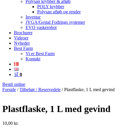
Polysan krybber & afløb
POLY krybber
Polysan afløb og render
Inventar
JYGA/Gestal Fodrings systemer
EVO vaskerobot
Brochurer
Videoer
Nyheder
Best Farm
Vi er Best Farm
Kontakt
🛒
0
Bestil online
Forside
/
Tilbehør / Reservedele
/ Plastflaske, 1 L med gevind
Plastflaske, 1 L med gevind
10,00
kr.