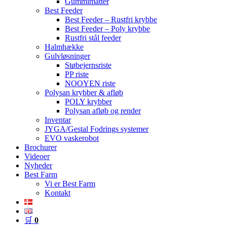
Gummimåtter
Best Feeder
Best Feeder – Rustfri krybbe
Best Feeder – Poly krybbe
Rustfri stål feeder
Halmhække
Gulvløsninger
Støbejernsriste
PP riste
NOOYEN riste
Polysan krybber & afløb
POLY krybber
Polysan afløb og render
Inventar
JYGA/Gestal Fodrings systemer
EVO vaskerobot
Brochurer
Videoer
Nyheder
Best Farm
Vi er Best Farm
Kontakt
🛒
0