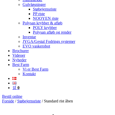
Gulvløsninger
Støbejernsriste
PP riste
NOOYEN riste
Polysan krybber & afløb
POLY krybber
Polysan afløb og render
Inventar
JYGA/Gestal Fodrings systemer
EVO vaskerobot
Brochurer
Videoer
Nyheder
Best Farm
Vi er Best Farm
Kontakt
🛒
0
Bestil online
Forside
/
Støbejernsriste
/ Standard rist åben