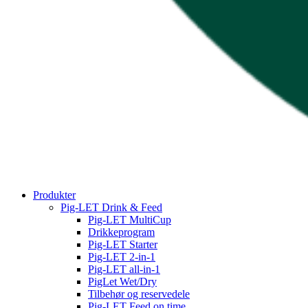
Produkter
Pig-LET Drink & Feed
Pig-LET MultiCup
Drikkeprogram
Pig-LET Starter
Pig-LET 2-in-1
Pig-LET all-in-1
PigLet Wet/Dry
Tilbehør og reservedele
Pig-LET Feed on time