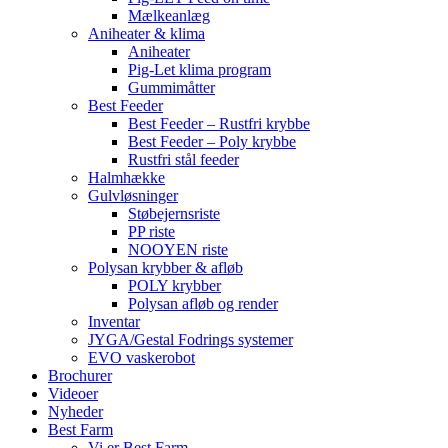
Mælkeanlæg
Aniheater & klima
Aniheater
Pig-Let klima program
Gummimåtter
Best Feeder
Best Feeder – Rustfri krybbe
Best Feeder – Poly krybbe
Rustfri stål feeder
Halmhække
Gulvløsninger
Støbejernsriste
PP riste
NOOYEN riste
Polysan krybber & afløb
POLY krybber
Polysan afløb og render
Inventar
JYGA/Gestal Fodrings systemer
EVO vaskerobot
Brochurer
Videoer
Nyheder
Best Farm
Vi er Best Farm