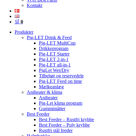
Kontakt
🛒
0
Produkter
Pig-LET Drink & Feed
Pig-LET MultiCup
Drikkeprogram
Pig-LET Starter
Pig-LET 2-in-1
Pig-LET all-in-1
PigLet Wet/Dry
Tilbehør og reservedele
Pig-LET Feed on time
Mælkeanlæg
Aniheater & klima
Aniheater
Pig-Let klima program
Gummimåtter
Best Feeder
Best Feeder – Rustfri krybbe
Best Feeder – Poly krybbe
Rustfri stål feeder
Halmhække