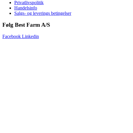
Privatlivspolitik
Handelsinfo
Salgs- og leverings betingelser
Følg Best Farm A/S
Facebook
Linkedin
Copyright © 2025 Best Farm A/S | Webdesign by
Netinspire