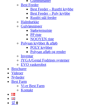
Gummimåtter
Best Feeder
Best Feeder – Rustfri krybbe
Best Feeder – Poly krybbe
Rustfri stål feeder
Halmhække
Gulvløsninger
Støbejernsriste
PP riste
NOOYEN riste
Polysan krybber & afløb
POLY krybber
Polysan afløb og render
Inventar
JYGA/Gestal Fodrings systemer
EVO vaskerobot
Brochurer
Videoer
Nyheder
Best Farm
Vi er Best Farm
Kontakt
🛒
0