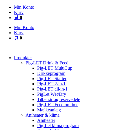
Videre
Min Konto
til
Kurv
indhold
🛒
0
Min Konto
Kurv
🛒
0
Produkter
Pig-LET Drink & Feed
Pig-LET MultiCup
Drikkeprogram
Pig-LET Starter
Pig-LET 2-in-1
Pig-LET all-in-1
PigLet Wet/Dry
Tilbehør og reservedele
Pig-LET Feed on time
Mælkeanlæg
Aniheater & klima
Aniheater
Pig-Let klima program