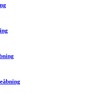
ing
ning
åbning
seåbning