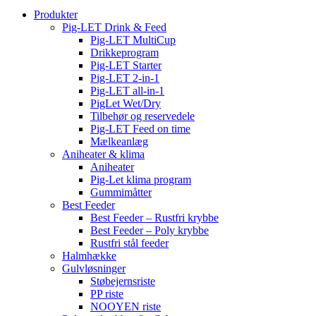
Produkter
Pig-LET Drink & Feed
Pig-LET MultiCup
Drikkeprogram
Pig-LET Starter
Pig-LET 2-in-1
Pig-LET all-in-1
PigLet Wet/Dry
Tilbehør og reservedele
Pig-LET Feed on time
Mælkeanlæg
Aniheater & klima
Aniheater
Pig-Let klima program
Gummimåtter
Best Feeder
Best Feeder – Rustfri krybbe
Best Feeder – Poly krybbe
Rustfri stål feeder
Halmhække
Gulvløsninger
Støbejernsriste
PP riste
NOOYEN riste