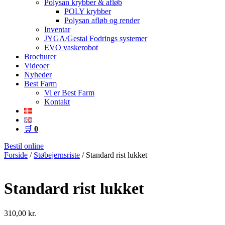
Polysan krybber & afløb
POLY krybber
Polysan afløb og render
Inventar
JYGA/Gestal Fodrings systemer
EVO vaskerobot
Brochurer
Videoer
Nyheder
Best Farm
Vi er Best Farm
Kontakt
🛒
0
Bestil online
Forside
/
Støbejernsriste
/ Standard rist lukket
Standard rist lukket
310,00
kr.