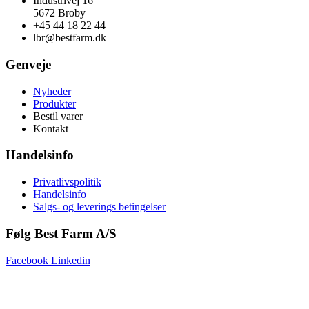
Industrivej 16
5672 Broby
+45 44 18 22 44
lbr@bestfarm.dk
Genveje
Nyheder
Produkter
Bestil varer
Kontakt
Handelsinfo
Privatlivspolitik
Handelsinfo
Salgs- og leverings betingelser
Følg Best Farm A/S
Facebook
Linkedin